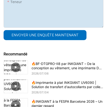
Teneur
ENVOYER UNE ENQUÊTE MAINTENANT
Recommandé
🔥BF-DTGPRO-II8 par INKGIANT – De la
conception au vêtement, une imprimante DTG
qui comprend vraiment l'impression sur coton.
2026
07
06
🔥Imprimante à plat INKGIANT UV6090 |
Solution de transfert d'autocollants par colle
3D
2026
07
04
🔥INKGIANT à la FESPA Barcelone 2026 – Un
dernier regard