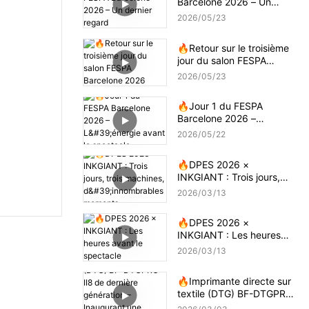
Barcelone 2026 – Un
dernier regard
2026
05
23
🔥Retour sur le troisième
jour du salon FESPA
Barcelone 2026
2026
05
23
🔥Jour 1 du FESPA
Barcelone 2026 –
L'énergie avant le
2026
05
22
spectacle
🔥DPES 2026 ×
INKGIANT : Trois jours,
trois machines,
2026
03
13
d'innombrables moments
🔥DPES 2026 ×
INKGIANT : Les heures
avant le spectacle
2026
03
13
🔥Imprimante directe sur
textile (DTG) BF-DTGPRO-
II8 de dernière génération