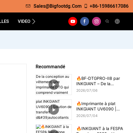
Sales@bigfootdg.com
+86-15986617086
LLES
VIDEO
SOUTIEN
FAQS
CONTACTER
Recommandé
🔥BF-DTGPRO-II8 par
INKGIANT – De la
conception au vêtement,
2026
07
06
une imprimante DTG qui
comprend vraiment
🔥Imprimante à plat
l'impression sur coton.
INKGIANT UV6090 |
Solution de transfert
2026
07
04
d'autocollants par colle 3D
🔥INKGIANT à la FESPA