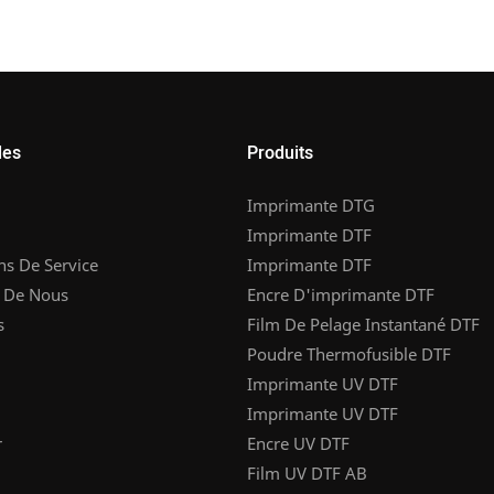
les
Produits
Imprimante DTG
Imprimante DTF
ns De Service
Imprimante DTF
 De Nous
Encre D'imprimante DTF
s
Film De Pelage Instantané DTF
Poudre Thermofusible DTF
Imprimante UV DTF
Imprimante UV DTF
r
Encre UV DTF
Film UV DTF AB