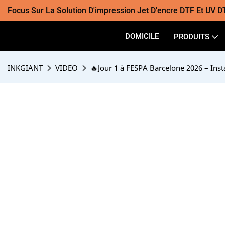
Focus Sur La Solution D'impression Jet D'encre DTF Et UV D
DOMICILE
PRODUITS
INKGIANT
VIDEO
🔥Jour 1 à FESPA Barcelone 2026 – Insta