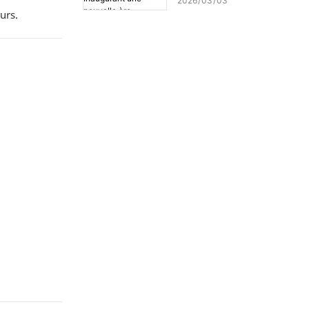
2026
03
03
– Inaugurant une nouvelle
urs.
ère d'impression de haute
précision !