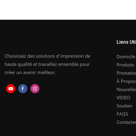
Liens Uti
Choisissez des solutions d’impression de
Domicile
haute qualité et travaillez ensemble pour
Produits
créer un avenir meilleur.
Prestatio
À Propos
Nouvelle
VIDEO
Soutien
FAQS
Contacte