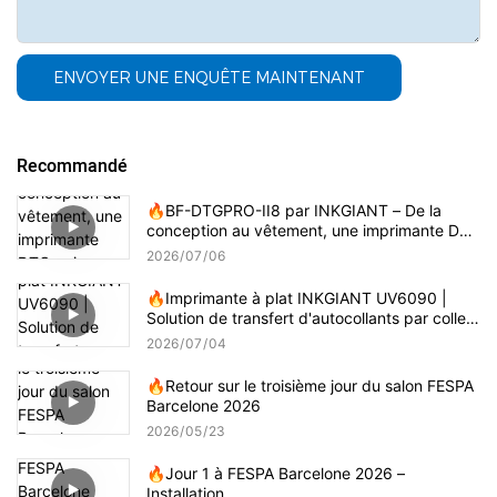
ENVOYER UNE ENQUÊTE MAINTENANT
Recommandé
🔥BF-DTGPRO-II8 par INKGIANT – De la
conception au vêtement, une imprimante DTG
qui comprend vraiment l'impression sur coton.
2026
07
06
🔥Imprimante à plat INKGIANT UV6090 |
Solution de transfert d'autocollants par colle
3D
2026
07
04
🔥Retour sur le troisième jour du salon FESPA
Barcelone 2026
2026
05
23
🔥Jour 1 à FESPA Barcelone 2026 –
Installation