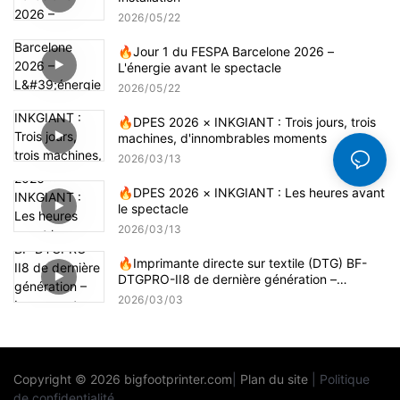
2026
05
22
🔥Jour 1 du FESPA Barcelone 2026 –
L'énergie avant le spectacle
2026
05
22
🔥DPES 2026 × INKGIANT : Trois jours, trois
machines, d'innombrables moments
2026
03
13
🔥DPES 2026 × INKGIANT : Les heures avant
le spectacle
2026
03
13
🔥Imprimante directe sur textile (DTG) BF-
DTGPRO-II8 de dernière génération –
Inaugurant une nouvelle ère d'impression de
2026
03
03
haute précision !
Copyright © 2026
bigfootprinter.com
|
Plan du site
|
Politique
de confidentialité