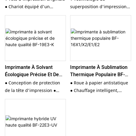
● Chariot équipé d'un
superposition d'impression
système anti-collision ●
multicouche ● Système
Moteur intégré de haute
d'alimentation en encre
qualité ● Équipé d'un grand
industrielle ● Moteur intégré
système de séchage et d'un
de haute qualité ● Pile
ventilateur de séchage
d'encre de levage intégrée
Imprimante À Solvant
Imprimante À Sublimation
Écologique Précise Et De
Thermique Populaire BF-
Haute Qualité BF-19E3-K
16X1/X2/E1/E2
● Conception de protection
● Roue à papier antistatique
de la tête d'impression ●
● Chauffage intelligent,
Réservoir d'encre CISS de 3 L
bouton d'aspiration ●
● Système de séchage haute
Cartouche d'encre à
puissance ● Pile d'encre de
alimentation continue ●
levage intégrée
Moteur intégré de marque
célèbre pour une impression
précise