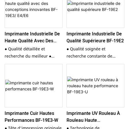
Imprimante Industrielle De
Imprimante Industrielle De
Haute Qualité Avec Des
Qualité Supérieure BF-19E2
Conceptions Innovantes BF-
● Qualité détaillée et
● Qualité soignée et
19E3/ E4/E6
recherche du meilleur ●
recherche constante de
Conception de protection de
l'excellence ● Conception de
la tête d'impression ●
protection de la tête
Chauffage intelligent, bouton
d'impression ● Bouton de
d'aspiration ● Réservoir
chauffage et d'aspiration
d'encre CISS 3L
intelligent ● Réservoir
d'encre CISS de 3 L
Imprimante Cuir Hautes
Imprimante UV Rouleau À
Performances BF-19E3-W
Rouleau Haute
Performance BF-19E3-U
● Tête d'impression originale
● Technologie de