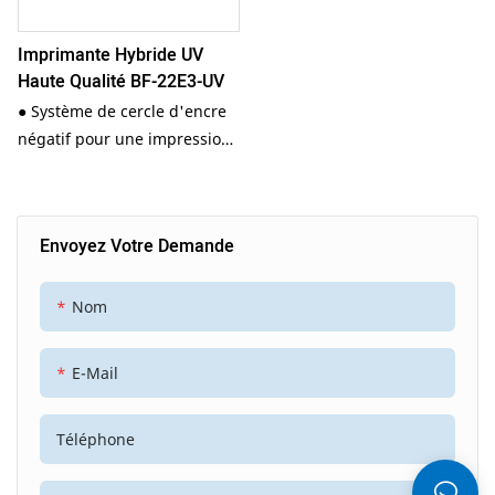
Imprimante Hybride UV
Haute Qualité BF-22E3-UV
● Système de cercle d'encre
négatif pour une impression
nette ● Vitesse d'impression
jusqu'à 80 m/h ● Connexion
à une ligne de production ●
Envoyez Votre Demande
Machine fabriquée en métal
de haute qualité, alliant
précision dimensionnelle et
Nom
durabilité ● Epson I3200-E1
E-Mail
Téléphone