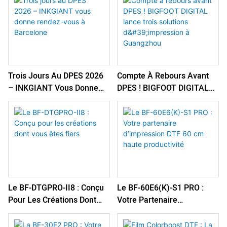
Impression De Haute
Complète Pour Une
Qualité En Toute Simplicité
Imprimante DTG
Professionnelle
Trois Jours Au DPES 2026
Compte À Rebours Avant
– INKGIANT Vous Donne
DPES ! BIGFOOT DIGITAL
Rendez-Vous À Barcelone
Lance Trois Solutions
D'impression À Guangzhou
Le BF-DTGPRO-II8 : Conçu
Le BF-60E6(K)-S1 PRO :
Pour Les Créations Dont
Votre Partenaire
Vous Êtes Fiers
D’impression DTF 60 Cm
Haute Productivité