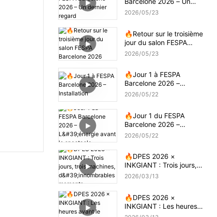
Barcelone 2026 – Un
dernier regard
2026
05
23
🔥Retour sur le troisième
jour du salon FESPA
Barcelone 2026
2026
05
23
🔥Jour 1 à FESPA
Barcelone 2026 –
Installation
2026
05
22
🔥Jour 1 du FESPA
Barcelone 2026 –
L'énergie avant le
2026
05
22
spectacle
🔥DPES 2026 ×
INKGIANT : Trois jours,
trois machines,
2026
03
13
d'innombrables moments
🔥DPES 2026 ×
INKGIANT : Les heures
avant le spectacle