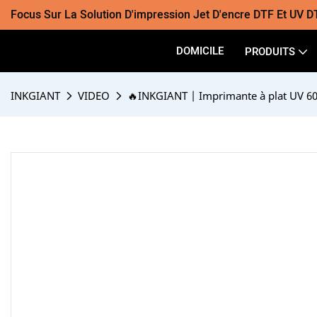
Focus Sur La Solution D'impression Jet D'encre DTF Et UV D
DOMICILE
PRODUITS
INKGIANT
VIDEO
🔥INKGIANT | Imprimante à plat UV 60