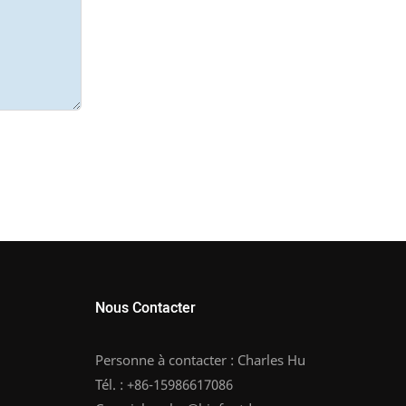
Nous Contacter
Personne à contacter : Charles Hu
Tél. : +86-15986617086