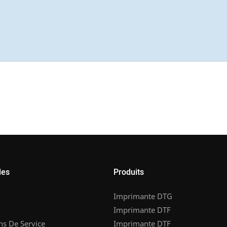
les
Produits
Imprimante DTG
Imprimante DTF
ns De Service
Imprimante DTF