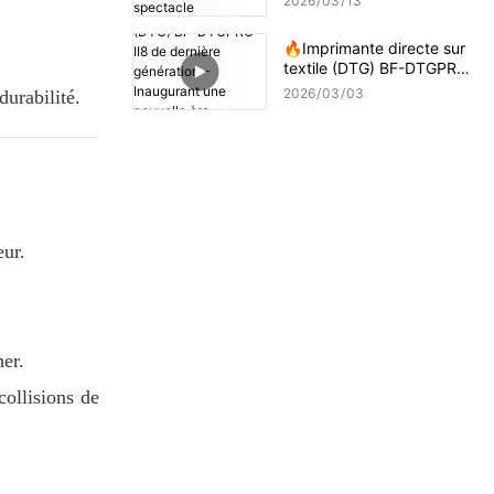
2026
03
13
🔥Imprimante directe sur
textile (DTG) BF-DTGPRO-
II8 de dernière génération
2026
03
03
urabilité.
– Inaugurant une nouvelle
ère d'impression de haute
précision !
eur.
ner.
collisions de