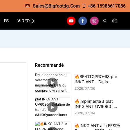
Sales@bigfootdg.com
+86-15986617086
LLES
VIDEO
SOUTIEN
FAQS
CONTACTER
Recommandé
🔥BF-DTGPRO-II8 par
INKGIANT – De la
conception au vêtement,
2026
07
06
une imprimante DTG qui
comprend vraiment
🔥Imprimante à plat
l'impression sur coton.
INKGIANT UV6090 |
Solution de transfert
2026
07
04
d'autocollants par colle 3D
🔥INKGIANT à la FESPA