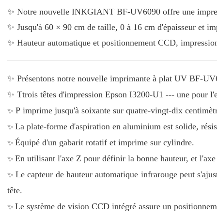
✨ Notre nouvelle INKGIANT BF-UV6090 offre une impressio
✨ Jusqu'à 60 × 90 cm de taille, 0 à 16 cm d'épaisseur et imp
✨ Hauteur automatique et positionnement CCD, impression d
✨ Présentons
notre nouvelle imprimante à plat UV BF-
✨ T
trois têtes d'impression Epson I3200-U1 ---
une
pour l'
✨
P
imprime jusqu'à soixante sur quatre-vingt-dix centimètre
✨
La plate-forme d'aspiration en aluminium est solide, résis
✨
Équipé d'un gabarit rotatif et imprime sur cylindre.
✨
En utilisant l'axe Z pour définir la bonne hauteur, et l'axe
✨
Le
capteur de hauteur automatique infrarouge peut s'ajus
tête.
✨
Le système de vision CCD intégré assure un positionnem