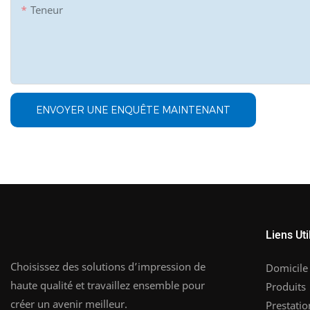
Teneur
ENVOYER UNE ENQUÊTE MAINTENANT
Liens Uti
Choisissez des solutions d’impression de
Domicile
haute qualité et travaillez ensemble pour
Produits
créer un avenir meilleur.
Prestatio