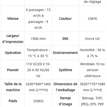
de réglage
6 passages : 15
m²/h 8
Vitesse
Couleur
CMYK
passages : 9
m²/h
Largeur
1900 mm
INK
Encre UV
d'impression
Température :
Humidité : 50 %
Opération
Environnement
15 °C à 30 °C
à 75 %
110 V/220 V 10-
Windows 10 ou
Pouvoir
20 A 50 Hz/60
Système
version
Hz
ultérieure
Taille de la
3200*900*1460
Dimensions de
3920*770*1080
machine
mm (L*l*H)
l'emballage
mm (L*l*H)
format
Bitmap, TIFF,
Poids
250KG
d'image
JPEG, EPS, PDF