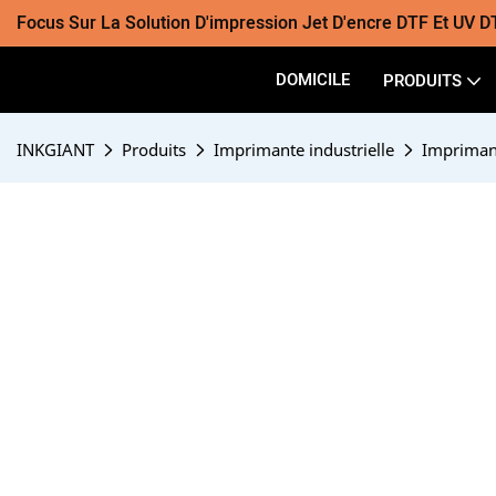
Focus Sur La Solution D'impression Jet D'encre DTF Et UV D
DOMICILE
PRODUITS
INKGIANT
Produits
Imprimante industrielle
Impriman