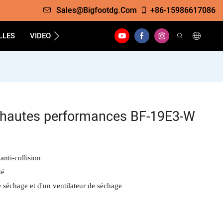
Sales@bigfootdg.com
+86-15986617086
LLES
VIDEO
SOUTIEN
FAQS
CONTACTER
 hautes performances BF-19E3-W
anti-collision
té
 séchage et d'un ventilateur de séchage