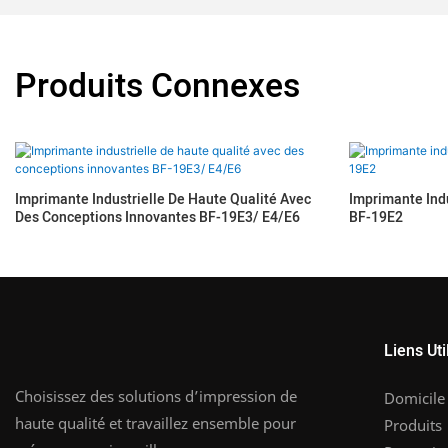
Produits Connexes
Imprimante Industrielle De Haute Qualité Avec
Imprimante Indu
Des Conceptions Innovantes BF-19E3/ E4/E6
BF-19E2
Liens Uti
Choisissez des solutions d’impression de
Domicile
haute qualité et travaillez ensemble pour
Produits