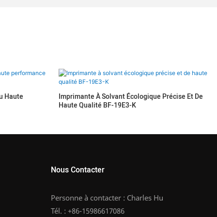
u Haute
Imprimante À Solvant Écologique Précise Et De
Haute Qualité BF-19E3-K
Nous Contacter
Personne à contacter : Charles Hu
Tél. : +86-15986617086