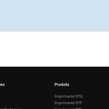
les
Produits
Imprimante DTG
Imprimante DTF