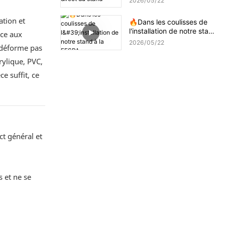
2026
05
22
ation et
🔥Dans les coulisses de
l'installation de notre stand
nce aux
à la FESPA
2026
05
22
e déforme pas
rylique, PVC,
e suffit, ce
ct général et
s et ne se