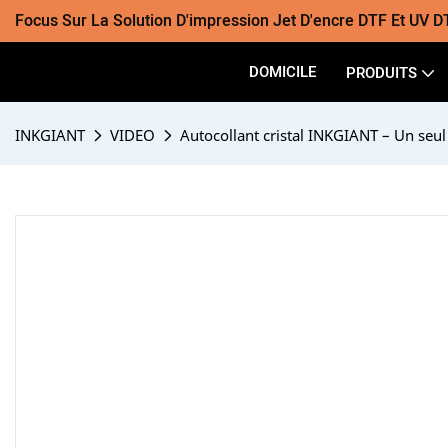
Focus Sur La Solution D'impression Jet D'encre DTF Et UV D
DOMICILE
PRODUITS
INKGIANT
VIDEO
Autocollant cristal INKGIANT – Un seul