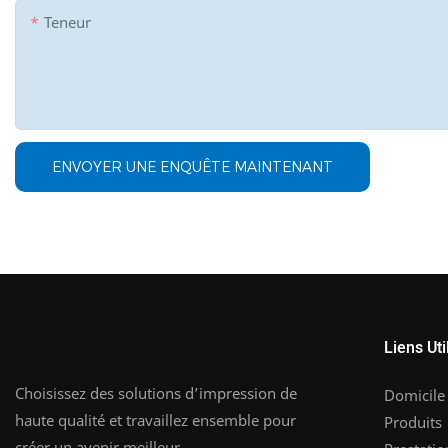
Teneur
ENVOYER UNE ENQUÊTE MAINTENANT
Liens Uti
Choisissez des solutions d’impression de
Domicile
haute qualité et travaillez ensemble pour
Produits
créer un avenir meilleur.