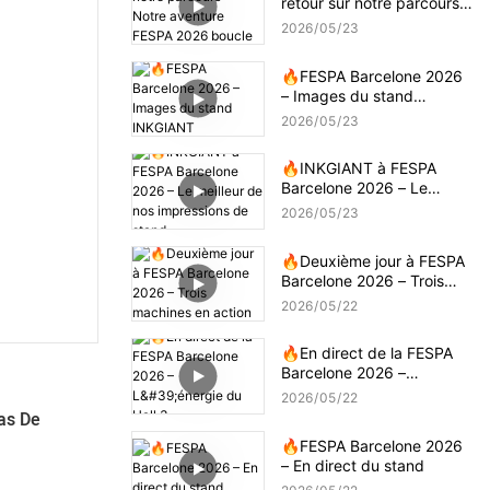
retour sur notre parcours –
Notre aventure FESPA
2026
05
23
2026 boucle la boucle
🔥FESPA Barcelone 2026
– Images du stand
INKGIANT
2026
05
23
🔥INKGIANT à FESPA
Barcelone 2026 – Le
meilleur de nos
2026
05
23
impressions de stand
🔥Deuxième jour à FESPA
Barcelone 2026 – Trois
machines en action
2026
05
22
🔥En direct de la FESPA
Barcelone 2026 –
L'énergie du Hall 3
2026
05
22
Pas De
🔥FESPA Barcelone 2026
– En direct du stand