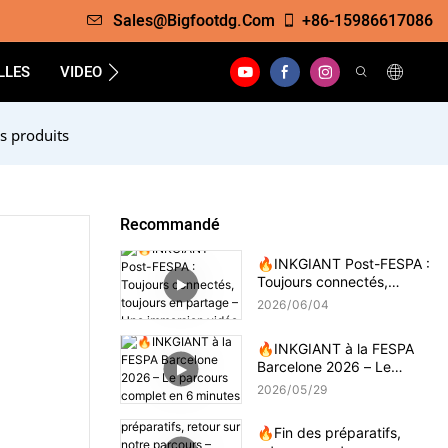
Sales@bigfootdg.com
+86-15986617086
LLES
VIDEO
SOUTIEN
FAQS
CONTACTER
s produits
Recommandé
🔥INKGIANT Post-FESPA :
Toujours connectés,
toujours en partage – Une
2026
06
04
immersion vidéo
🔥INKGIANT à la FESPA
Barcelone 2026 – Le
parcours complet en 6
2026
05
29
minutes
🔥Fin des préparatifs,