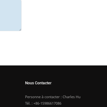
Nous Contacter
Personne à contacter : Charles Hu
Tél. : +86-15986617086