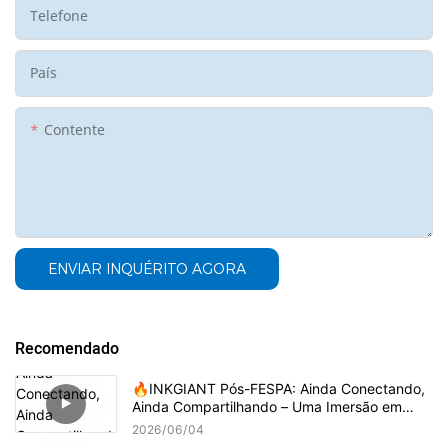
Telefone
País
Contente
ENVIAR INQUÉRITO AGORA
Recomendado
🔥INKGIANT Pós-FESPA: Ainda Conectando,
Ainda Compartilhando – Uma Imersão em
Vídeo
2026
06
04