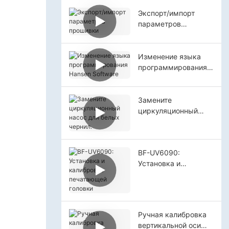
Экспорт/импорт
параметров
прошивки
Изменение языка
программирования
Hansen Software
Замените
циркуляционный
насос для белых
чернил.
BF-UV6090:
Установка и
калибровка
печатающей головки
Ручная калибровка
вертикальной оси