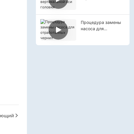
головки
Процедура замены
насоса для
отработанных
чернил
ующий