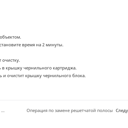
объектом.
тановите время на 2 минуты.
 очистку.
ь в крышку чернильного картриджа.
ь и очистит крышку чернильного блока.
Руководство по эксплуатации режима цилиндрической печати
Операция по замене решетчатой ​​полосы
След