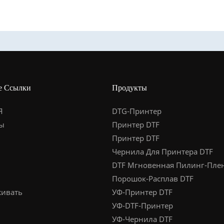
е Ссылки
Продукты
Я
DTG-Принтер
ы
Принтер DTF
Принтер DTF
Чернила Для Принтера DTF
DTF Мгновенная Пилинг-Пле
Порошок-Расплав DTF
ивать
УФ-Принтер DTF
УФ-DTF-Принтер
УФ-Чернила DTF