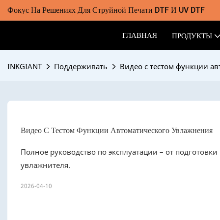
Фокус На Решениях Для Струйной Печати DTF И UV DTF
ГЛАВНАЯ
ПРОДУКТЫ
INKGIANT
Поддерживать
Видео с тестом функции а
Видео С Тестом Функции Автоматического Увлажнения
Полное руководство по эксплуатации – от подготовк
увлажнителя.
2026-04-10