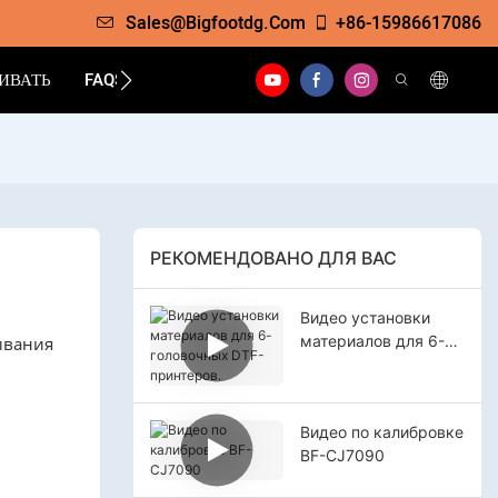
Sales@bigfootdg.com
+86-15986617086
ИВАТЬ
FAQS
КОНТАКТ
РЕКОМЕНДОВАНО ДЛЯ ВАС
Видео установки
материалов для 6-
ивания
головочных DTF-
принтеров.
Видео по калибровке
BF-CJ7090