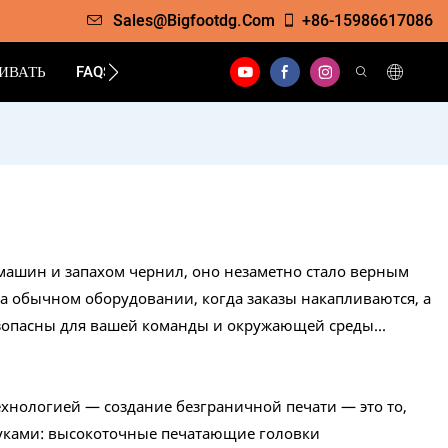
Sales@bigfootdg.com
+86-15986617086
ИВАТЬ
FAQS
КОНТАКТ
 машин и запахом чернил, оно незаметно стало верным
на обычном оборудовании, когда заказы накапливаются, а
езопасны для вашей команды и окружающей среды...
ехнологией — создание безграничной печати — это то,
уками: высокоточные печатающие головки