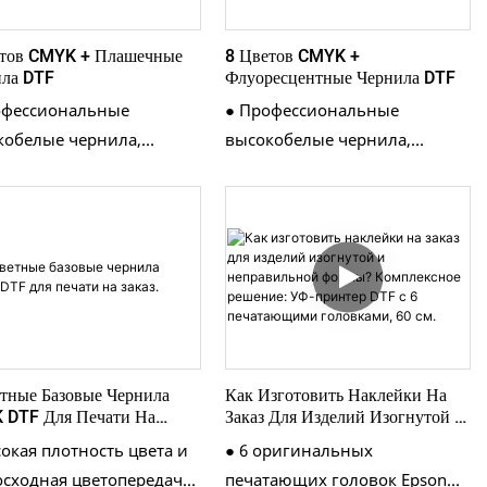
етов CMYK + Плашечные
8 Цветов CMYK +
ла DTF
Флуоресцентные Чернила DTF
офессиональные
● Профессиональные
кобелые чернила,
высокобелые чернила,
печивающие плотное
обеспечивающие плотное
ытие и идеальное
покрытие и идеальное
крытие темного
перекрытие темного
вого фона ●
тканевого фона ●
люзивная формула лака
Эксклюзивная формула лака
ает блеск рисунка,
повышает блеск рисунка,
остойкость и защиту от
износостойкость и защиту от
пин ●
царапин ●
тные Базовые Чернила
Как Изготовить Наклейки На
мизированное
Оптимизированное
 DTF Для Печати На
Заказ Для Изделий Изогнутой И
етствие темным цветам,
соответствие темным цветам,
Неправильной Формы?
окая плотность цвета и
● 6 оригинальных
Комплексное Решение: УФ-
е и насыщенные рисунки
яркие и насыщенные рисунки
осходная цветопередача
печатающих головок Epson
Принтер DTF С 6 Печатающими