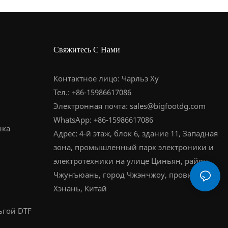
система противоскользящих
ые чернила на водной
экологически чистых чернил
прижимных роликов для
ве ●Интерфейс
для безопасной и надежной
предотвращения
ления – Встроенная
печати на одежде. ●
образования складок и
Свяжитесь С Нами
рная панель +
Совместимость с системой
отклонений пленки. ●
нические клавиши
Windows 10 и выше для
Высокоточный шаговый
ого доступа ●Рама –
стабильной и бесперебойной
Контактное лицо: Чарльз Ху
двигатель для точного
ная алюминиевая
работы. ● Широкий формат
Тел.: +86-15986617086
позиционирования и печати с
рукция ●Система
печати, подходящий для
Электронная почта:
sales@bigfootdg.com
нулевым смещением. ●
мещения – Японские
различных видов одежды и
WhatsApp: +86-15986617086
Встроенная
нка
ные направляющие THK
тканей. ● Использование
Адрес: 4-й этаж, блок 6, здание 11, Западная
оптимизированная станция
гатель Leadshine
печатающих головок Epson
зона, промышленный парк электроники и
подачи чернил,
ема белых чернил –
I3200 для высокоточной
электротехники на улице Циньян, район
обеспечивающая плавную и
атическая система
печати. ​​● Оснащен
Чжунъюань, город Чжэнчжоу, провинция
стабильную подачу чернил. ●
уляции ●Система
высокоточными
Хэнань, Китай
Независимый резервуар для
имной пластины –
направляющими THK для
чернил большой емкости с
ьгой DTF
ная прижимная пластина
стабильной и точной работы.
интеллектуальной системой