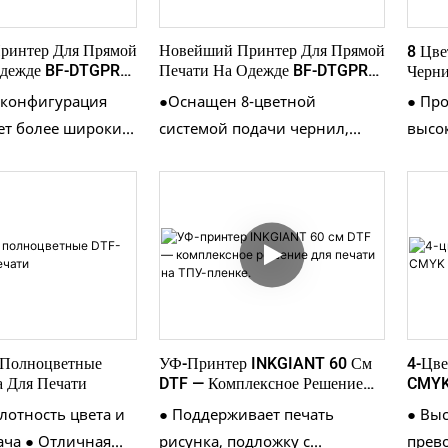
ринтер Для Прямой
Новейший Принтер Для Прямой
8 Цв
Одежде BF-DTGPRO-
Печати На Одежде BF-DTGPRO-
Черни
айна До Готового
II8 | Демонстрация
я конфигурация
●Оснащен 8-цветной
● Пр
сь Процесс
Двухстанционной Печати
ет более широкий
системой подачи чернил,
высо
ват и более
обеспечивающей более
обес
е, точные
широкий цветовой охват,
покр
а одежде. ●
яркие плашечные цвета и
пере
 печатающие
более надежную белую
ткане
on I3200 для
подложку для одежды.
Экск
й печати. ​​●
●Качество печати – гладкая
повыш
ысокоточными
поверхность без тактильных
износ
щими THK для
ощущений + экологически
цара
 Полноцветные
4-Цве
УФ-Принтер INKGIANT 60 См
 и точной работы.
чистые чернила на водной
Опти
 Для Печати
CMYK
DTF — Комплексное Решение
вает
основе. ●Интерфейс
соотв
Заказ.
Для Печати На ТПУ-Пленке.
лотность цвета и
● Выс
● Поддерживает печать
ые конфигурации
управления – встроенная
ярки
ача ● Отличная
прев
рисунка, подложку с