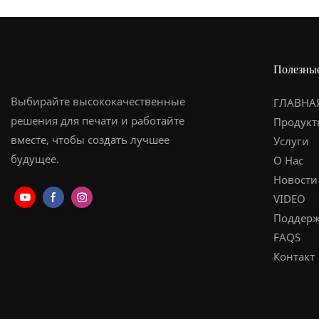
сухому/вла
надежная к
●Система п
стирке и по
длительног
японские д
● Широкий 
направляющ
Полезны
подходит д
двигатель L
видов одежд
прижимной 
Выбирайте высококачественные
ГЛАВНА
Трехцветны
двойная пр
решения для печати и работайте
Продукт
четкой и и
+ быстросъ
вместе, чтобы создать лучшее
Услуги
понятной и
пластина ●К
будущее.
О Нас
состояния 
гладкая пов
Новости
тактильных
VIDEO
экологичес
Поддерж
на водной 
FAQS
●Интерфейс
Контакт
встроенная
+ механиче
быстрого до