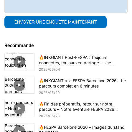
ENVOYER UNE ENQUÊTE MAINTENANT
Recommandé
🔥INKGIANT Post-FESPA : Toujours
connectés, toujours en partage – Une
immersion vidéo
2026
06
04
🔥INKGIANT à la FESPA Barcelone 2026 – Le
parcours complet en 6 minutes
2026
05
29
🔥Fin des préparatifs, retour sur notre
parcours – Notre aventure FESPA 2026
boucle la boucle
2026
05
23
🔥FESPA Barcelone 2026 – Images du stand