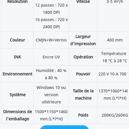
Résolution
Vitesse
3-5 m²/h
12 passes : 720 x
1800 DPI
16 passes : 720 x
2400 DPI
Largeur
Couleur
CMJN+W+Vernis
400 mm
d'impression
Température :
INK
Encre UV
Opération
18 °C à 28 °C
Humidité : 40 %
Environnement
Pouvoir
220 V 10 A 700
à 80 %
Windows 10 ou
Taille de la
1370*1060*14
Système
version
machine
mm (L*l*H)
ultérieure
Dimensions de
1500*1150*1460
Poids
200KG/260KG
l'emballage
mm (L*l*H)