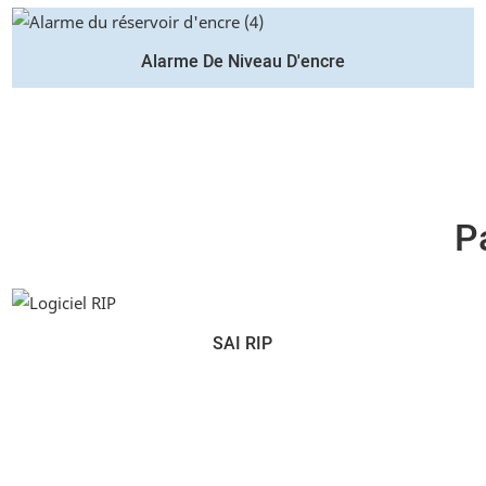
Alarme De Niveau D'encre
P
SAI RIP