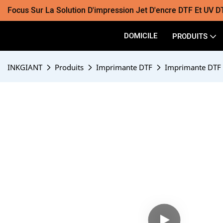
Focus Sur La Solution D'impression Jet D'encre DTF Et UV D
DOMICILE
PRODUITS
INKGIANT
Produits
Imprimante DTF
Imprimante DTF