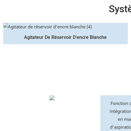
Syst
Agitateur De Réservoir D'encre Blanche
Fonction d
intégratio
en mai
d'aspirati