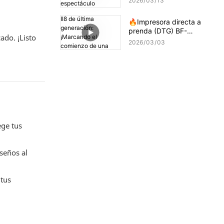
2026
03
13
🔥Impresora directa a
prenda (DTG) BF-
ado. ¡Listo
DTGPRO-II8 de última
2026
03
03
generación: ¡Marcando el
comienzo de una nueva
era de impresión de alta
precisión!
ege tus
seños al
 tus