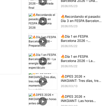
Barcelona 2026 – Una
mirada final
2026
05
23
🔥Recordando el pasado:
Día 3 en FESPA Barcelona
2026
2026
05
23
🔥Día 1 en FESPA
Barcelona 2026 –
Preparativos
2026
05
22
🔥Día 1 en FESPA
Barcelona 2026 – La
energía antes del
2026
05
22
espectáculo
🔥DPES 2026 ×
INKGIANT: Tres días, tres
máquinas, momentos
2026
03
13
incontables
🔥DPES 2026 ×
INKGIANT: Las horas
antes del espectáculo