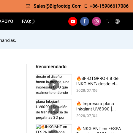
Sales@bigfootdg.com
+86-15986617086
APOYO
FAQS
CONTACTO
nancias.
Recomendado
🔥BF-DTGPRO-II8 de
INKGIANT: desde el
diseño hasta la prenda,
2026
07
06
una impresora DTG que
realmente entiende la
🔥 Impresora plana
impresión sobre algodón.
Inkgiant UV6090 |
Solución de transferencia
2026
07
04
de pegatinas 3D por
goteo
🔥INKGIANT en FESPA