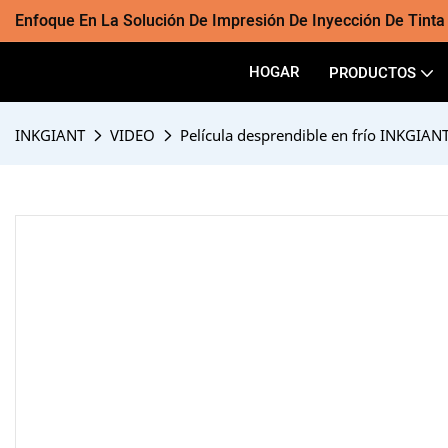
Enfoque En La Solución De Impresión De Inyección De Tint
HOGAR
PRODUCTOS
INKGIANT
VIDEO
Película desprendible en frío INKGIAN