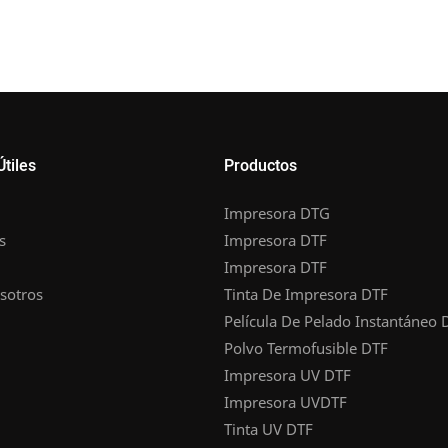
Útiles
Productos
Impresora DTG
s
Impresora DTF
Impresora DTF
sotros
Tinta De Impresora DTF
Película De Pelado Instantáneo 
Polvo Termofusible DTF
Impresora UV DTF
Impresora UVDTF
Tinta UV DTF