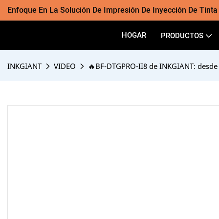
Enfoque En La Solución De Impresión De Inyección De Tint
HOGAR
PRODUCTOS
INKGIANT
VIDEO
🔥BF-DTGPRO-II8 de INKGIANT: desde e