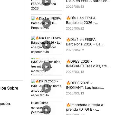
Día 3 en FESPA Barcelona
2026
2026
05
23
🔥Día 1 en FESPA
Barcelona 2026 –
Preparativos
2026
05
22
🔥Día 1 en FESPA
Barcelona 2026 – La
energía antes del
2026
05
22
espectáculo
🔥DPES 2026 ×
INKGIANT: Tres días, tres
máquinas, momentos
2026
03
13
incontables
🔥DPES 2026 ×
ión Sobre 
INKGIANT: Las horas
antes del espectáculo
2026
03
13
godón.
🔥Impresora directa a
prenda (DTG) BF-
DTGPRO-II8 de última