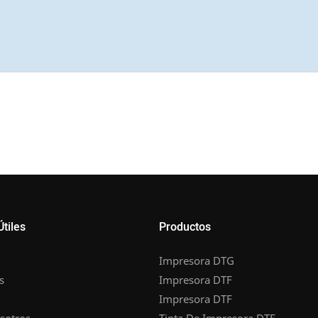
Útiles
Productos
Impresora DTG
s
Impresora DTF
Impresora DTF
sotros
Tinta De Impresora DTF