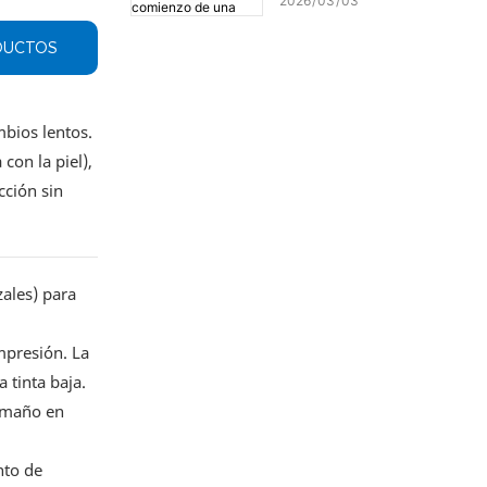
2026
03
03
generación: ¡Marcando el
comienzo de una nueva
DUCTOS
era de impresión de alta
precisión!
bios lentos.
con la piel),
cción sin
ales) para
impresión. La
 tinta baja.
tamaño en
nto de