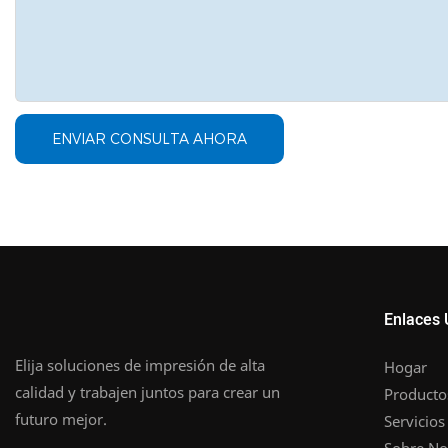
ENVIAR CONSULTA AHORA
Enlaces 
Elija soluciones de impresión de alta
Hogar
calidad y trabajen juntos para crear un
Producto
futuro mejor.
Servicios
Sobre No