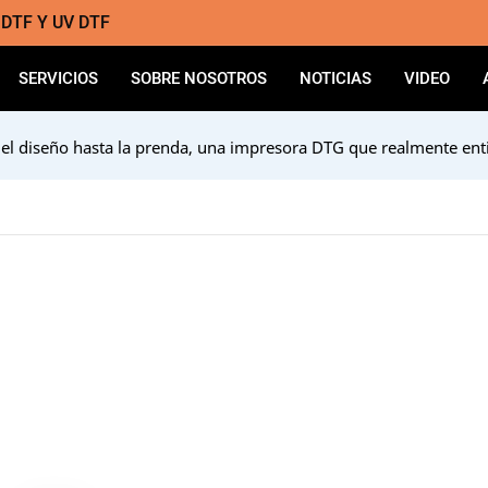
a DTF Y UV DTF
SERVICIOS
SOBRE NOSOTROS
NOTICIAS
VIDEO
l diseño hasta la prenda, una impresora DTG que realmente ent