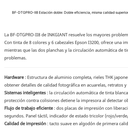
BF-DTGPRO-II8 Estación doble: Doble eficiencia, misma calidad superior
La BF-DTGPRO-II8 de INKGIANT resuelve los mayores problemas
Con tinta de 8 colores y 6 cabezales Epson I3200, ofrece una im
mientras que las dos planchas y la circulación automática de t
problemas.
Hardware
: Estructura de aluminio completa, rieles THK japone
obtener detalles de calidad fotográfica en acuarelas, retratos y 
Sistemas inteligentes
: la circulación automática de tinta blanc
protección contra colisiones detiene la impresora al detectar ob
Flujo de trabajo eficiente
: dos placas de impresión con liberac
segundos. Panel táctil, indicador de estado tricolor (rojo/verd
Calidad de impresión
: tacto suave en algodón de primera calid