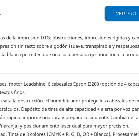
VER PRO
.
 de la impresión DTG: obstrucciones, impresiones rígidas y cam
presión sin tacto sobre algodón (suave, transpirable y respetuosa 
inta blanca permiten que una sola persona gestione toda la produ
ses, motor Leadshine. 6 cabezales Epson I3200 (opción de 4 cabez
textos finos.
a evita la obstrucción. El humidificador protege los cabezales de 
stáculos. Depósito de tinta de alta capacidad + alerta por voz para
ión rápida: imprime una cara y prepara la siguiente. Cambia de 
e/naranja) y posicionamiento láser dual para mayor precisión.
ad. Tinta de 8 colores (CMYK + R, G, B, OR + Blanco). Procesamie