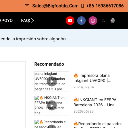
Sales@bigfootdg.com
+86-15986617086
APOYO
FAQS
CONTACTO
iende la impresión sobre algodón.
Recomendado
🔥 Impresora plana
Inkgiant UV6090 |
Solución de transferencia
2026
07
04
de pegatinas 3D por
goteo
🔥INKGIANT en FESPA
Barcelona 2026 – Una
mirada final
2026
05
23
🔥Recordando el pasado: