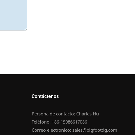
Contáctenos
Persona de contacto: Charles Hu
Teléfono: +86-15986617086
Correo electrónico:
sales@bigfootdg.com