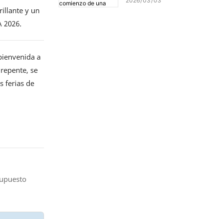
2026
03
03
generación: ¡Marcando el
illante y un
comienzo de una nueva
A 2026.
era de impresión de alta
precisión!
bienvenida a
 repente, se
s ferias de
supuesto