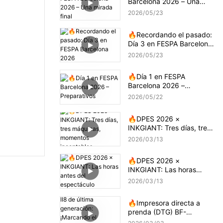
Barcelona 2026 – Una
mirada final
2026
05
23
🔥Recordando el pasado:
Día 3 en FESPA Barcelona
2026
2026
05
23
🔥Día 1 en FESPA
Barcelona 2026 –
Preparativos
2026
05
22
🔥DPES 2026 ×
INKGIANT: Tres días, tres
máquinas, momentos
2026
03
13
incontables
🔥DPES 2026 ×
INKGIANT: Las horas
antes del espectáculo
2026
03
13
🔥Impresora directa a
prenda (DTG) BF-
DTGPRO-II8 de última