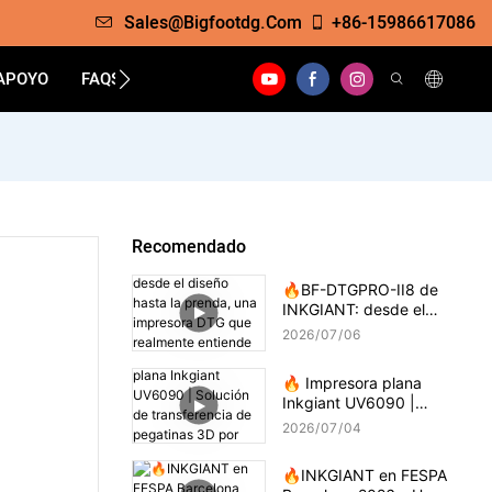
Sales@bigfootdg.com
+86-15986617086
APOYO
FAQS
CONTACTO
Recomendado
🔥BF-DTGPRO-II8 de
INKGIANT: desde el
diseño hasta la prenda,
2026
07
06
una impresora DTG que
realmente entiende la
🔥 Impresora plana
impresión sobre algodón.
Inkgiant UV6090 |
Solución de transferencia
2026
07
04
de pegatinas 3D por
goteo
🔥INKGIANT en FESPA