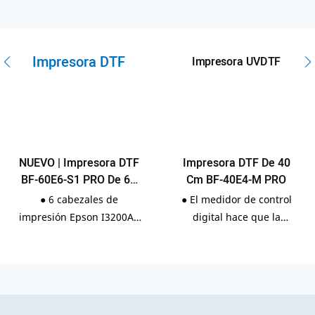
Impresora DTF
Impresora UVDTF
NUEVO | Impresora DTF
Impresora DTF De 40
BF-60E6-S1 PRO De 60
Cm BF-40E4-M PRO
Cm: Su Socio De Alta
● 6 cabezales de
● El medidor de control
Productividad
impresión Epson I3200A1
digital hace que la
para una salida de alta
entrada de datos sea
precisión de 2400 DPI. ●
mucho más fácil y el
Rendimiento inteligente
tiempo de control y la
de 4/8 colores para
precisión de la
necesidades de impresión
temperatura.