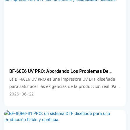
BF-60E6 UV PRO: Abordando Los Problemas De
Producción De Impresión UV DTF Con Eficiencia Y
La BF-60E6 UV PRO es una impresora UV DTF diseñada
Estabilidad Medibles.
para satisfacer las exigencias de la producción real. Para
solucionar problemas comunes como cuellos de botella
2026
06
22
en el rendimiento, desperdicio de material y curado
inconsistente, ofrece una velocidad de impresión de 45
m/h con su sistema de 6 cabezales (2 CMYK + 2 Blanco +
2 Barniz), logrando un aumento del 90 % con respecto a
los modelos convencionales de 3 cabezales y 60 cm. Su