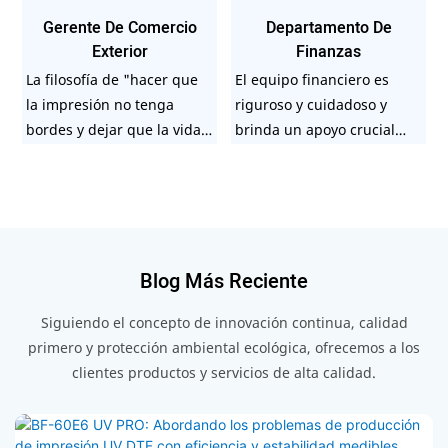
Gerente De Comercio
Departamento De
Exterior
Finanzas
La filosofía de "hacer que
El equipo financiero es
la impresión no tenga
riguroso y cuidadoso y
bordes y dejar que la vida
brinda un apoyo crucial
brille con color" nos
para garantizar que
impulsa a expandirnos a
nuestras operaciones se
los mercados
desarrollen sin problemas
internacionales y construir
y al mismo tiempo
asociaciones sólidas y
mantener la integridad
Blog Más Reciente
mutuamente beneficiosas
financiera y la
con los clientes.
transparencia.
Siguiendo el concepto de innovación continua, calidad
primero y protección ambiental ecológica, ofrecemos a los
clientes productos y servicios de alta calidad.