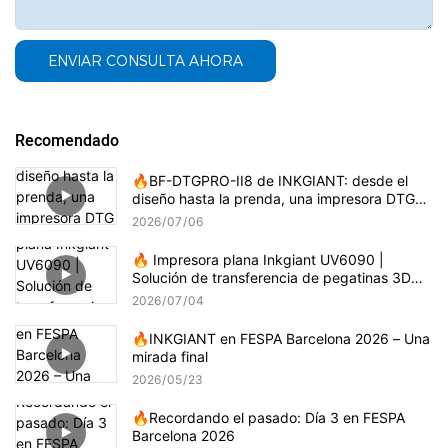
ENVIAR CONSULTA AHORA
Recomendado
🔥BF-DTGPRO-II8 de INKGIANT: desde el
diseño hasta la prenda, una impresora DTG
que realmente entiende la impresión sobre
2026
07
06
algodón.
🔥 Impresora plana Inkgiant UV6090 |
Solución de transferencia de pegatinas 3D
por goteo
2026
07
04
🔥INKGIANT en FESPA Barcelona 2026 – Una
mirada final
2026
05
23
🔥Recordando el pasado: Día 3 en FESPA
Barcelona 2026