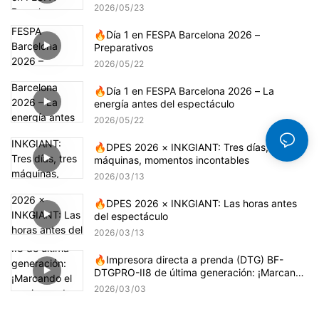
2026
05
23
🔥Día 1 en FESPA Barcelona 2026 –
Preparativos
2026
05
22
🔥Día 1 en FESPA Barcelona 2026 – La
energía antes del espectáculo
2026
05
22
🔥DPES 2026 × INKGIANT: Tres días, tres
máquinas, momentos incontables
2026
03
13
🔥DPES 2026 × INKGIANT: Las horas antes
del espectáculo
2026
03
13
🔥Impresora directa a prenda (DTG) BF-
DTGPRO-II8 de última generación: ¡Marcando
el comienzo de una nueva era de impresión
2026
03
03
de alta precisión!