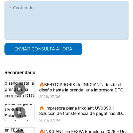
Contenido
ENVIAR CONSULTA AHORA
Recomendado
🔥BF-DTGPRO-II8 de INKGIANT: desde el
diseño hasta la prenda, una impresora DTG
que realmente entiende la impresión sobre
2026
07
06
algodón.
🔥 Impresora plana Inkgiant UV6090 |
Solución de transferencia de pegatinas 3D
por goteo
2026
07
04
🔥INKGIANT en FESPA Barcelona 2026 – Una