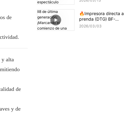
2026
03
13
🔥Impresora directa a
ios de
prenda (DTG) BF-
DTGPRO-II8 de última
2026
03
03
generación: ¡Marcando el
comienzo de una nueva
ctividad.
era de impresión de alta
precisión!
 y alta
admitiendo
alidad de
aves y de