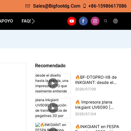
Sales@bigfootdg.com
+86-15986617086
APOYO
FAQS
CONTACTO
Recomendado
🔥BF-DTGPRO-II8 de
INKGIANT: desde el
diseño hasta la prenda,
2026
07
06
una impresora DTG que
realmente entiende la
🔥 Impresora plana
impresión sobre algodón.
Inkgiant UV6090 |
Solución de transferencia
2026
07
04
de pegatinas 3D por
goteo
🔥INKGIANT en FESPA