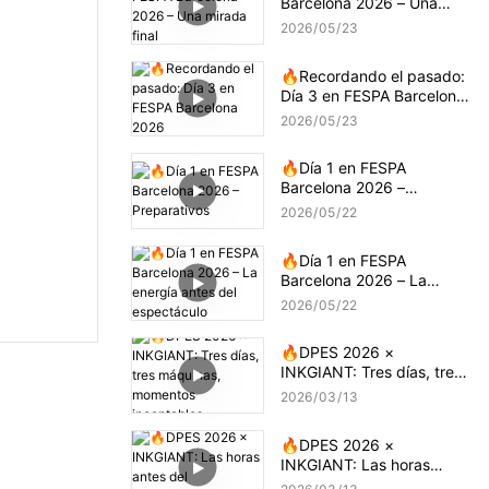
Barcelona 2026 – Una
mirada final
2026
05
23
🔥Recordando el pasado:
Día 3 en FESPA Barcelona
2026
2026
05
23
🔥Día 1 en FESPA
Barcelona 2026 –
Preparativos
2026
05
22
🔥Día 1 en FESPA
Barcelona 2026 – La
energía antes del
2026
05
22
espectáculo
🔥DPES 2026 ×
INKGIANT: Tres días, tres
máquinas, momentos
2026
03
13
incontables
🔥DPES 2026 ×
INKGIANT: Las horas
antes del espectáculo