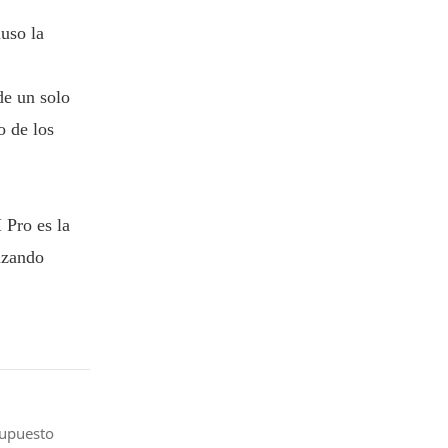
uso la
de un solo
o de los
 Pro es la
izando
supuesto