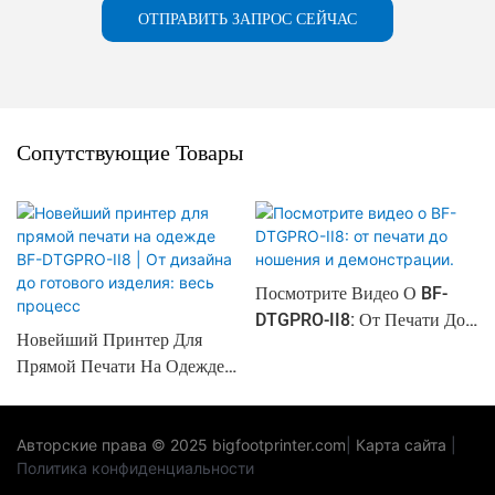
ОТПРАВИТЬ ЗАПРОС СЕЙЧАС
Сопутствующие Товары
Посмотрите Видео О BF-
DTGPRO-II8: От Печати До
Новейший Принтер Для
Ношения И Демонстрации.
Прямой Печати На Одежде
BF-DTGPRO-II8 | От
Дизайна До Готового
Изделия: Весь Процесс
Авторские права © 2025
bigfootprinter.com
|
Карта сайта
|
Политика конфиденциальности