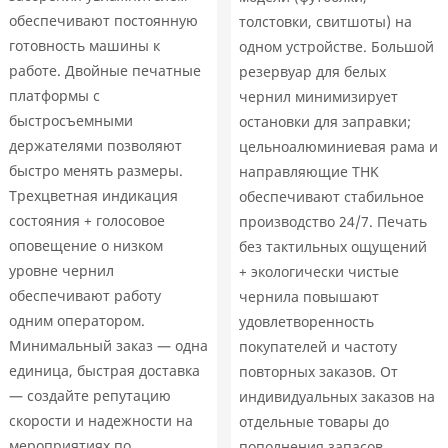
обеспечивают постоянную
толстовки, свитшоты) на
готовность машины к
одном устройстве. Большой
работе. Двойные печатные
резервуар для белых
платформы с
чернил минимизирует
быстросъемными
остановки для заправки;
держателями позволяют
цельноалюминиевая рама и
быстро менять размеры.
направляющие THK
Трехцветная индикация
обеспечивают стабильное
состояния + голосовое
производство 24/7. Печать
оповещение о низком
без тактильных ощущений
уровне чернил
+ экологически чистые
обеспечивают работу
чернила повышают
одним оператором.
удовлетворенность
Минимальный заказ — одна
покупателей и частоту
единица, быстрая доставка
повторных заказов. От
— создайте репутацию
индивидуальных заказов на
скорости и надежности на
отдельные товары до
мероприятиях по
пополнения запасов