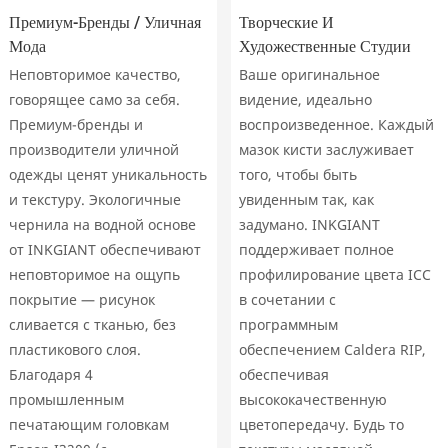
Премиум-Бренды / Уличная
Творческие И
Мода
Художественные Студии
Неповторимое качество,
Ваше оригинальное
говорящее само за себя.
видение, идеально
Премиум-бренды и
воспроизведенное. Каждый
производители уличной
мазок кисти заслуживает
одежды ценят уникальность
того, чтобы быть
и текстуру. Экологичные
увиденным так, как
чернила на водной основе
задумано. INKGIANT
от INKGIANT обеспечивают
поддерживает полное
неповторимое на ощупь
профилирование цвета ICC
покрытие — рисунок
в сочетании с
сливается с тканью, без
программным
пластикового слоя.
обеспечением Caldera RIP,
Благодаря 4
обеспечивая
промышленным
высококачественную
печатающим головкам
цветопередачу. Будь то