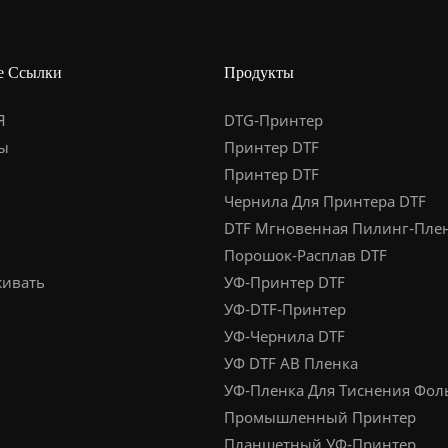
е Ссылки
Продукты
Я
DTG-Принтер
ы
Принтер DTF
Принтер DTF
Чернила Для Принтера DTF
DTF Мгновенная Пилинг-Пле
Порошок-Расплав DTF
ивать
УФ-Принтер DTF
УФ-DTF-Принтер
УФ-Чернила DTF
УФ DTF AB Пленка
УФ-Пленка Для Тиснения Фол
Промышленный Принтер
Планшетный УФ-Принтер