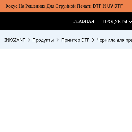
Фокус На Решениях Для Струйной Печати DTF И UV DTF
ГЛАВНАЯ
ПРОДУКТЫ
INKGIANT
Продукты
Принтер DTF
Чернила для пр