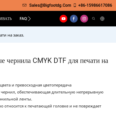
Sales@bigfootdg.com
+86-15986617086
ИВАТЬ
FAQS
КОНТАКТ
ти на заказ.
ые чернила CMYK DTF для печати на
цвета и превосходная цветопередача
ь чернил, обеспечивающая длительную непрерывную
ернильной ленты.
о относится к печатающей головке и не повреждает