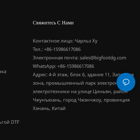
Свяжитесь С Нами
Контактное лицо: Чарльз Ху
Тел.: +86-15986617086
Электронная почта:
sales@bigfootdg.com
WhatsApp: +86-15986617086
нка
Адрес: 4-й этаж, блок 6, здание 11, Западная
зона, промышленный парк электроники и
электротехники на улице Циньян, район
Чжунъюань, город Чжэнчжоу, провинция
Хэнань, Китай
ьгой DTF