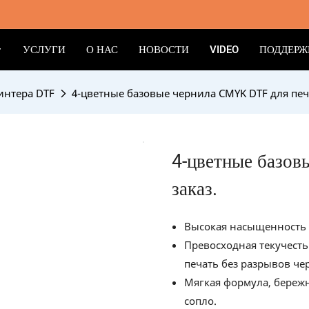
УСЛУГИ
О НАС
НОВОСТИ
VIDEO
ПОДДЕРЖ
интера DTF
4-цветные базовые чернила CMYK DTF для печа
4-цветные базов
заказ.
Высокая насыщенность 
Превосходная текучест
печать без разрывов ч
Мягкая формула, бережн
сопло.