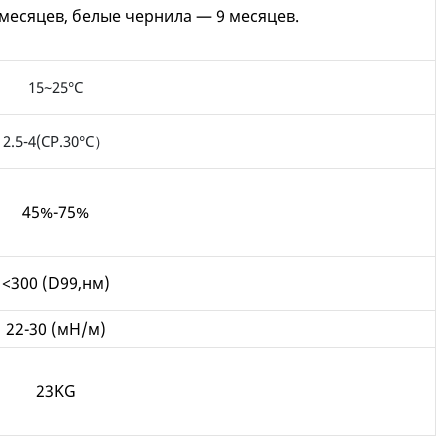
месяцев, белые чернила — 9 месяцев.
15~25°C
2.5-4(CP.30°C）
45%-75%
<300 (D99,нм)
22-30 (мН/м)
23KG