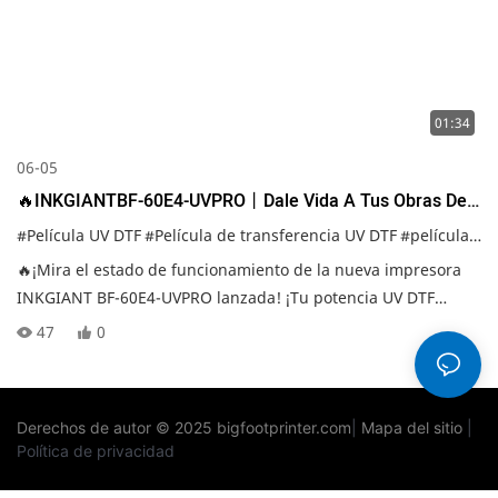
01:34
06-05
🔥INKGIANTBF-60E4-UVPRO丨Dale Vida A Tus Obras De
Arte En Color
#Película UV DTF
#Película de transferencia UV DTF
#película de transferencia UV
🔥¡Mira el estado de funcionamiento de la nueva impresora
INKGIANT BF-60E4-UVPRO lanzada! ¡Tu potencia UV DTF
definitiva para una personalización de nivel superior!
47
0
Derechos de autor © 2025
bigfootprinter.com
|
Mapa del sitio
|
Política de privacidad