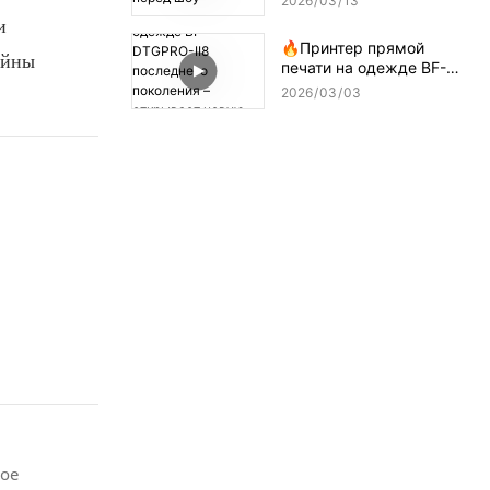
2026
03
13
и
🔥Принтер прямой
айны
печати на одежде BF-
DTGPRO-II8 последнего
2026
03
03
поколения – открывает
новую эру высокоточной
печати!
ное