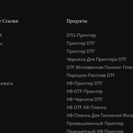
е Ссылки
Продукты
Я
DTG-Принтер
ы
Принтер DTF
Принтер DTF
Чернила Для Принтера DTF
DTF Мгновенная Пилинг-Пле
Порошок-Расплав DTF
ивать
УФ-Принтер DTF
УФ-DTF-Принтер
УФ-Чернила DTF
УФ DTF AB Пленка
УФ-Пленка Для Тиснения Фол
Промышленный Принтер
Планшетный УФ-Принтер