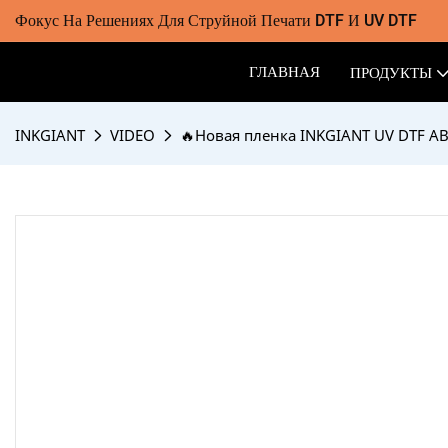
Фокус На Решениях Для Струйной Печати DTF И UV DTF
ГЛАВНАЯ
ПРОДУКТЫ
INKGIANT
VIDEO
🔥Новая пленка INKGIANT UV DTF A