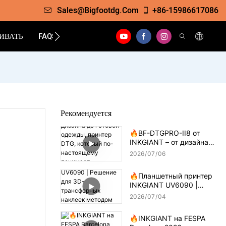
Sales@bigfootdg.com
+86-15986617086
ИВАТЬ
FAQS
КОНТАКТ
Рекомендуется
🔥BF-DTGPRO-II8 от
INKGIANT – от дизайна
до готовой одежды,
2026
07
06
принтер DTG, который
по-настоящему
🔥Планшетный принтер
понимает технологию
INKGIANT UV6090 |
печати на хлопке.
Решение для 3D-
2026
07
04
трансферных наклеек
методом капельного
🔥INKGIANT на FESPA
нанесения клея