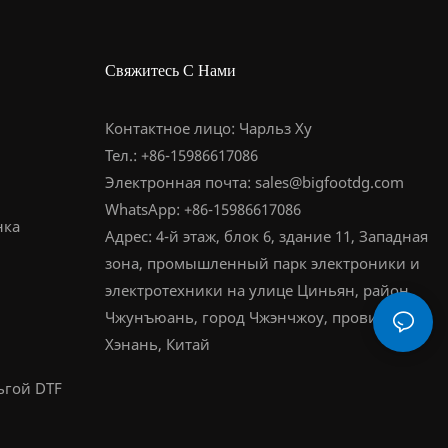
Свяжитесь С Нами
Контактное лицо: Чарльз Ху
Тел.: +86-15986617086
Электронная почта:
sales@bigfootdg.com
WhatsApp: +86-15986617086
нка
Адрес: 4-й этаж, блок 6, здание 11, Западная
зона, промышленный парк электроники и
электротехники на улице Циньян, район
Чжунъюань, город Чжэнчжоу, провинция
Хэнань, Китай
ьгой DTF