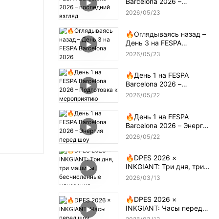
Barcelona 2026 –
последний взгляд
2026
05
23
🔥Оглядываясь назад –
День 3 на FESPA
Barcelona 2026
2026
05
23
🔥День 1 на FESPA
Barcelona 2026 –
Подготовка к
2026
05
22
мероприятию
🔥День 1 на FESPA
Barcelona 2026 – Энергия
перед шоу
2026
05
22
🔥DPES 2026 ×
INKGIANT: Три дня, три
машины, бесчисленные
2026
03
13
мгновения
🔥DPES 2026 ×
INKGIANT: Часы перед
шоу