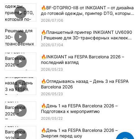
🔥BF-DTGPRO-II8 от INKGIANT – от дизайна
до готовой одежды, принтер DTG, который
по-настоящему понимает технологию
2026
07
06
печати на хлопке.
🔥Планшетный принтер INKGIANT UV6090
| Решение для 3D-трансферных наклеек
методом капельного нанесения клея
2026
07
04
🔥INKGIANT на FESPA Barcelona 2026 –
последний взгляд
2026
05
23
🔥Оглядываясь назад – День 3 на FESPA
Barcelona 2026
2026
05
23
🔥День 1 на FESPA Barcelona 2026 –
Подготовка к мероприятию
2026
05
22
🔥День 1 на FESPA Barcelona 2026 –
Энергия перед шоу