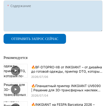
Содержание
ОТПРАВИТЬ ЗАПРОС СЕЙЧАС
Рекомендуется
🔥BF-DTGPRO-II8 от INKGIANT – от дизайна
до готовой одежды, принтер DTG, который
по-настоящему понимает технологию
2026
07
06
печати на хлопке.
🔥Планшетный принтер INKGIANT UV6090
| Решение для 3D-трансферных наклеек
методом капельного нанесения клея
2026
07
04
🔥INKGIANT на FESPA Barcelona 2026 –