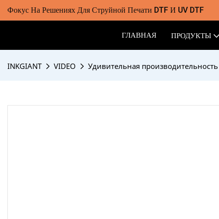
Фокус На Решениях Для Струйной Печати DTF И UV DTF
ГЛАВНАЯ
ПРОДУКТЫ
INKGIANT
VIDEO
Удивительная производительность 