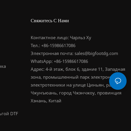
Свяжитесь С Нами
Контактное лицо: Чарльз Ху
Тел.: +86-15986617086
Электронная почта:
sales@bigfootdg.com
WhatsApp: +86-15986617086
нка
Адрес: 4-й этаж, блок 6, здание 11, Западная
зона, промышленный парк электроники и
электротехники на улице Циньян, район
Чжунъюань, город Чжэнчжоу, провинция
Хэнань, Китай
ьгой DTF