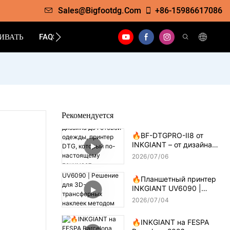
Sales@bigfootdg.com
+86-15986617086
ИВАТЬ
FAQS
КОНТАКТ
Рекомендуется
🔥BF-DTGPRO-II8 от
INKGIANT – от дизайна
до готовой одежды,
2026
07
06
принтер DTG, который
по-настоящему
🔥Планшетный принтер
понимает технологию
INKGIANT UV6090 |
печати на хлопке.
Решение для 3D-
2026
07
04
трансферных наклеек
методом капельного
🔥INKGIANT на FESPA
нанесения клея