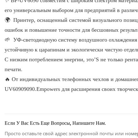
✨ BF-UV6090 совместим с широким спектром материало
его универсальным выбором для предприятий в различ
🌍 Принтер, оснащенный системой визуального позиц
ошибок и повышение точности для бесшовных результа
🌱 УФ-светодиодную систему воздушного охлаждения 
устойчивую к царапинам и экологически чистую отдел
С низким потреблением энергии, это’S не только рент
печати.
🔥 От индивидуальных телефонных чехлов и домашнег
UV60909090.Empowers для расширения своих творческ
Если У Вас Есть Еще Вопросы, Напишите Нам.
Просто оставьте свой адрес электронной почты или номе