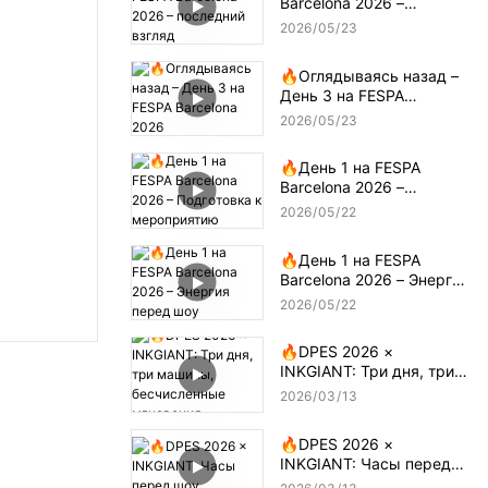
Barcelona 2026 –
последний взгляд
2026
05
23
🔥Оглядываясь назад –
День 3 на FESPA
Barcelona 2026
2026
05
23
🔥День 1 на FESPA
Barcelona 2026 –
Подготовка к
2026
05
22
мероприятию
🔥День 1 на FESPA
Barcelona 2026 – Энергия
перед шоу
2026
05
22
🔥DPES 2026 ×
INKGIANT: Три дня, три
машины, бесчисленные
2026
03
13
мгновения
🔥DPES 2026 ×
INKGIANT: Часы перед
шоу