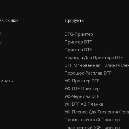
е Ссылки
Продукты
Я
DTG-Принтер
ы
Принтер DTF
Принтер DTF
Чернила Для Принтера DTF
DTF Мгновенная Пилинг-Пле
Порошок-Расплав DTF
ивать
УФ-Принтер DTF
УФ-DTF-Принтер
УФ-Чернила DTF
УФ DTF AB Пленка
УФ-Пленка Для Тиснения Фол
Промышленный Принтер
Планшетный УФ-Принтер