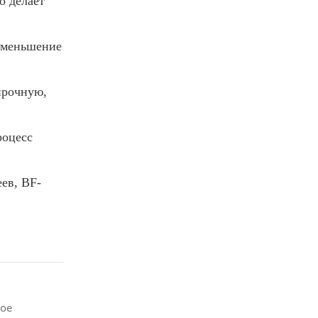
о делает
уменьшение
прочную,
роцесс
ев, BF-
ное