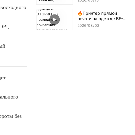
2026
03
13
восходного
🔥Принтер прямой
печати на одежде BF-
DTGPRO-II8 последнего
2026
03
03
DPI,
поколения – открывает
новую эру высокоточной
печати!
дый
дет
ального
ороты без