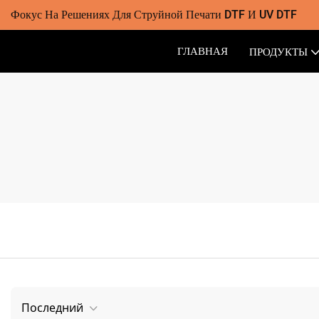
Фокус На Решениях Для Струйной Печати DTF И UV DTF
ГЛАВНАЯ
ПРОДУКТЫ
Последний