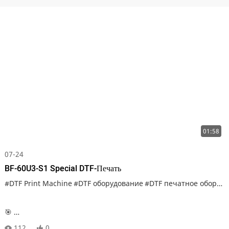
01:58
07-24
BF-60U3-S1 Special DTF-Печать
#DTF Print Machine
#DTF принтер оптом
#DTF оборудование
#Производитель чернил DTF
#DTF печатное оборудование
#Бе
🎯
Преимущества и основные моменты стекающего раствора
112
0