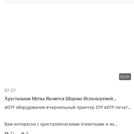
02:01
07-27
Хрустальная Метка Является Широко Используемой
Технологией. Какие Сценарии Приложения?
#DTF оборудование
#чернильный принтер DTF
#DTF печатная машина
Вам интересно с кристаллическими этикетками и их
широким спектром применений? В этом видео мы
71
0