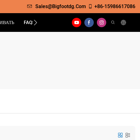
Sales@bigfootdg.com
+86-15986617086
ИВАТЬ
FAQS
КОНТАКТ