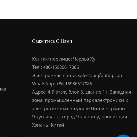
Свяжитесь С Нами
Контактное лицо: Чарльз Ху
Тел.: +86-15986617086
Электронная почта:
sales@bigfootdg.com
WhatsApp: +86-15986617086
нка
Адрес: 4-й этаж, блок 6, здание 11, Западная
зона, промышленный парк электроники и
электротехники на улице Циньян, район
Чжунъюань, город Чжэнчжоу, провинция
Хэнань, Китай