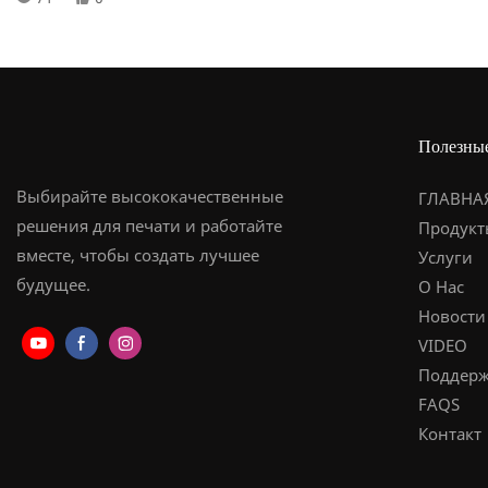
рассмотрим технологию, лежащую в основе
кристаллических ярлыков и раскрым различные сценарии,
в которых они обычно используются. Узнайте, как эта
универсальная технология может улучшить ваши продукты
и стратегии брендинга. Смотрите сейчас, чтобы узнать
Полезны
больше о хрустальных ярлыках и их сценариях применения.
Выбирайте высококачественные
ГЛАВНА
решения для печати и работайте
Продукт
вместе, чтобы создать лучшее
Услуги
будущее.
О Нас
Новости
VIDEO
Поддерж
FAQS
Контакт