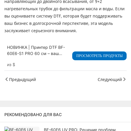
направляющих до двойного всасывания, от 9+2
нагревательных трубок до фильтрации масла и воды. Если
вы оцениваете систему DTF, которая будет поддерживать
ваш бизнес в долгосрочной перспективе, эта модель
заслуживает серьезного внимания.
НОВИНКА | Принтер DTF BF-
60E6-S1 PRO 60 см – ваш
ПРОСМОТРЕТЬ ПРОДУКТЫ
высокопроизводительный
из
$
партнер
Предыдущий
Следующий
РЕКОМЕНДОВАНО ДЛЯ ВАС
BF-60E6 UV PRO: Решение проблем,