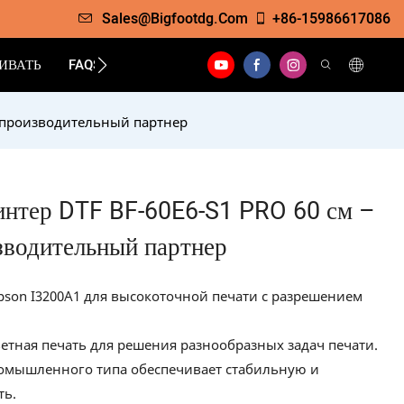
Sales@bigfootdg.com
+86-15986617086
ИВАТЬ
FAQS
КОНТАКТ
копроизводительный партнер
тер DTF BF-60E6-S1 PRO 60 см –
водительный партнер
pson I3200A1 для высокоточной печати с разрешением
ветная печать для решения разнообразных задач печати.
омышленного типа обеспечивает стабильную и
ть.