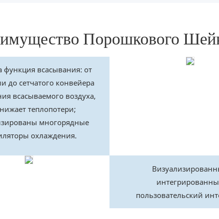
имущество Порошкового Шей
 функция всасывания: от
и до сетчатого конвейера
ния всасываемого воздуха,
снижает теплопотери;
изированы многорядные
иляторы охлаждения.
Визуализирован
интегрированн
пользовательский ин