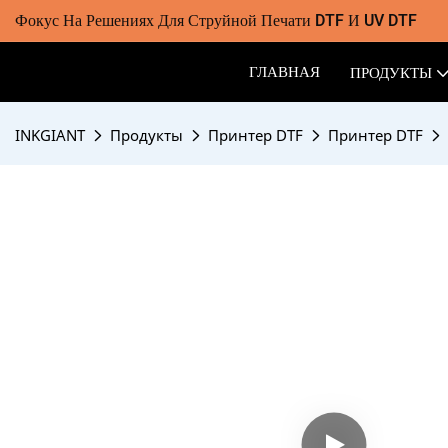
Фокус На Решениях Для Струйной Печати DTF И UV DTF
ГЛАВНАЯ
ПРОДУКТЫ
INKGIANT
Продукты
Принтер DTF
Принтер DTF