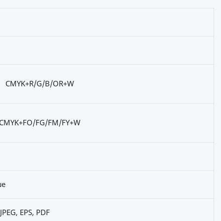
CMYK+R/G/B/OR+W
CMYK+FO/FG/FM/FY+W
ше
JPEG, EPS, PDF