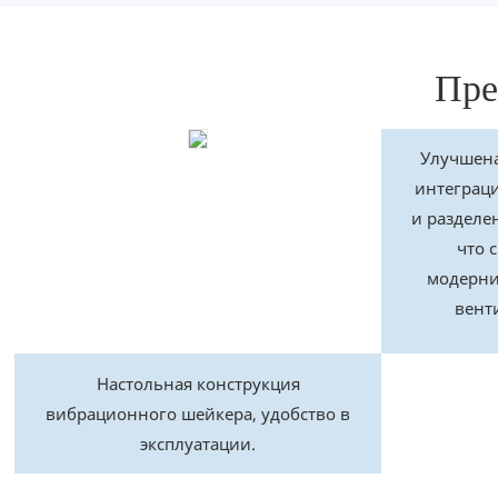
Пре
Улучшена
интеграци
и разделе
что 
модерн
вент
Настольная конструкция
вибрационного шейкера, удобство в
эксплуатации.