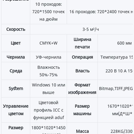
10 проходов:
720*1500 точек
16 проходов: 720*2400 точек 
на дюйм
Скорость
3-5 м²/ч
Ширина
Цвет
CMYK+W
600 мм
печати
Чернила
УФ-чернила
Операция
Температура 1
Влажность
Среда
Власть
220 В 10 А 15
50%-75%
Windows 10 или
Формат
Syﬆem
Bitmap,TIFF,JPEG
выше
изображения
Цветовой
Управление
Размер
1670*1020*
профиль ICC с
цветом
машины
мм(Д*Ш*
функцией aduf
Размер
1800*1020*1450
Масса
228KG/330