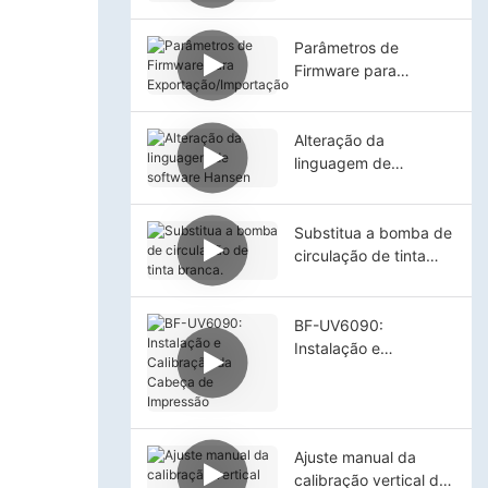
Parâmetros de
Firmware para
Exportação/Importaçã
o
Alteração da
linguagem de
software Hansen
Substitua a bomba de
circulação de tinta
branca.
BF-UV6090:
Instalação e
Calibração da Cabeça
de Impressão
Ajuste manual da
calibração vertical da