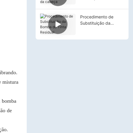
cabeça
Procedimento de
Substituição da
Bomba de Tinta
Residual
ibrando.
e mistura
da bomba
ção de
ção.