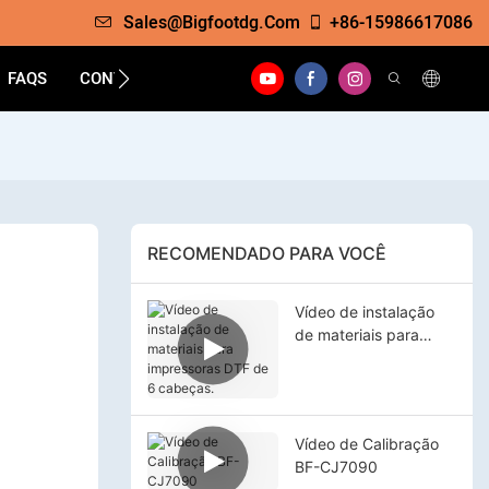
Sales@bigfootdg.com
+86-15986617086
FAQS
CONTATO
RECOMENDADO PARA VOCÊ
Vídeo de instalação
de materiais para
impressoras DTF de 6
cabeças.
Vídeo de Calibração
BF-CJ7090