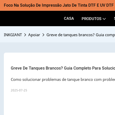
Foco Na Solução De Impressão Jato De Tinta DTF E UV DTF
CASA
PRODUTOS
INKGIANT
Apoiar
Greve de tanques brancos? Guia compl
Greve De Tanques Brancos? Guia Completo Para Soluci
Como solucionar problemas de tanque branco com probl
2025-07-25