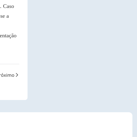
o. Caso
se a
mentação
róximo