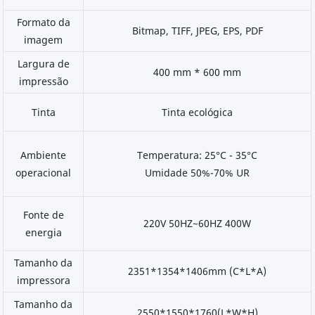
Formato da
Bitmap, TIFF, JPEG, EPS, PDF
imagem
Largura de
400 mm * 600 mm
impressão
Tinta
Tinta ecológica
Ambiente
Temperatura: 25°C - 35°C
operacional
Umidade 50%-70% UR
Fonte de
220V 50HZ~60HZ 400W
energia
Tamanho da
2351*1354*1406mm (C*L*A)
impressora
Tamanho da
2550*1550*1760(L*W*H)