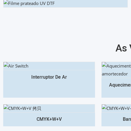
As 
Interruptor De Ar
Aquecimen
CMYK+W+V
Barr