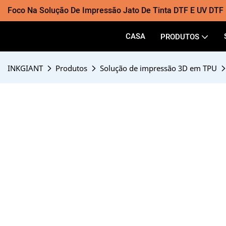
Foco Na Solução De Impressão Jato De Tinta DTF E UV DTF
CASA
PRODUTOS
INKGIANT
Produtos
Solução de impressão 3D em TPU