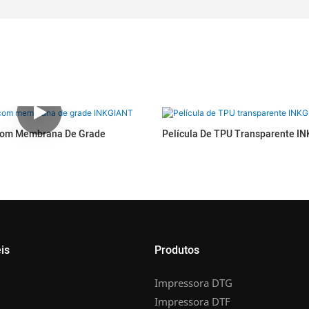
Com Membrana De Grade
Película De TPU Transparente I
is
Produtos
Impressora DTG
Impressora DTF