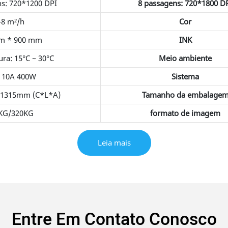
ns: 720*1200 DPI
8 passagens: 720*1800 D
-8 m²/h
Cor
m * 900 mm
INK
ra: 15°C ~ 30°C
Meio ambiente
 10A 400W
Sistema
*1315mm (C*L*A)
Tamanho da embalage
KG/320KG
formato de imagem
Leia mais
Entre Em Contato Conosco