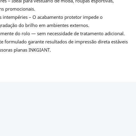
res – Ideal para vestuário de moda, roupas esportivas,
ens promocionais.
 às intempéries – O acabamento protetor impede o
radação do brilho em ambientes externos.
amente do rolo — sem necessidade de tratamento adicional.
e formulado garante resultados de impressão direta estáveis
ressoras planas INKGIANT.