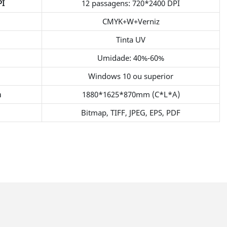
PI
12 passagens: 720*2400 DPI
CMYK+W+Verniz
Tinta UV
Umidade: 40%-60%
Windows 10 ou superior
m
1880*1625*870mm (C*L*A)
Bitmap, TIFF, JPEG, EPS, PDF