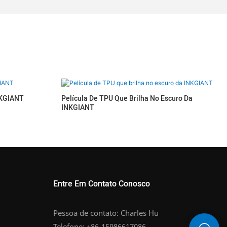
NKGIANT
Película De TPU Que Brilha No Escuro Da
INKGIANT
Entre Em Contato Conosco
Pessoa de contato: Charles Hu
Telefone: +86-15986617086