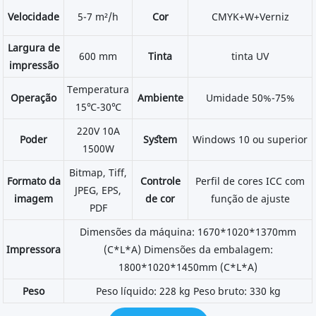
Velocidade
5-7 m²/h
Cor
CMYK+W+Verniz
Largura de
600 mm
Tinta
tinta UV
impressão
Temperatura
Operação
Ambiente
Umidade 50%-75%
15℃-30℃
220V 10A
Poder
Syﬆem
Windows 10 ou superior
1500W
Bitmap, Tiff,
Formato da
Controle
Perfil de cores ICC com
JPEG, EPS,
imagem
de cor
função de ajuste
PDF
Dimensões da máquina: 1670*1020*1370mm
Impressora
(C*L*A) Dimensões da embalagem:
1800*1020*1450mm (C*L*A)
Peso
Peso líquido: 228 kg Peso bruto: 330 kg