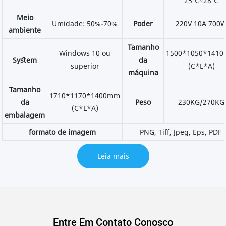
25℃~28℃
Meio
Umidade: 50%-70%
Poder
220V 10A 700
ambiente
Tamanho
Windows 10 ou
1500*1050*141
Syﬆem
da
superior
(C*L*A)
máquina
Tamanho
1710*1170*1400mm
da
Peso
230KG/270KG
(C*L*A)
embalagem
formato de imagem
PNG, Tiff, Jpeg, Eps, PDF
Leia mais
Entre Em Contato Conosco