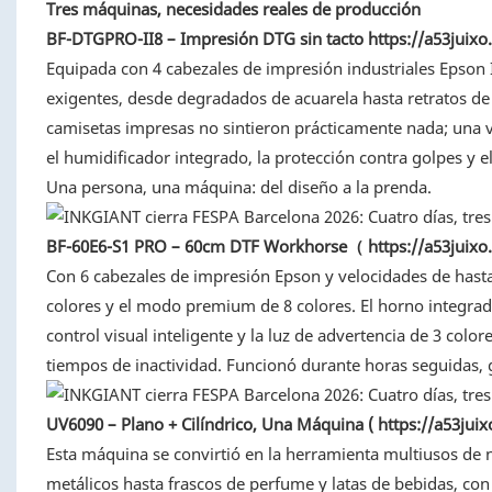
Tres máquinas, necesidades reales de producción
BF-DTGPRO-II8 – Impresión DTG sin tacto
https://a53juixo.
Equipada con 4 cabezales de impresión industriales Epson 
exigentes, desde degradados de acuarela hasta retratos de a
camisetas impresas no sintieron prácticamente nada; una ve
el humidificador integrado, la protección contra golpes y 
Una persona, una máquina: del diseño a la prenda.
BF-60E6-S1 PRO – 60cm DTF Workhorse（
https://a53juixo.
Con 6 cabezales de impresión Epson y velocidades de hasta
colores y el modo premium de 8 colores. El horno integrado 
control visual inteligente y la luz de advertencia de 3 colo
tiempos de inactividad. Funcionó durante horas seguidas, g
UV6090 – Plano + Cilíndrico, Una Máquina (
https://a53juix
Esta máquina se convirtió en la herramienta multiusos de n
metálicos hasta frascos de perfume y latas de bebidas, con