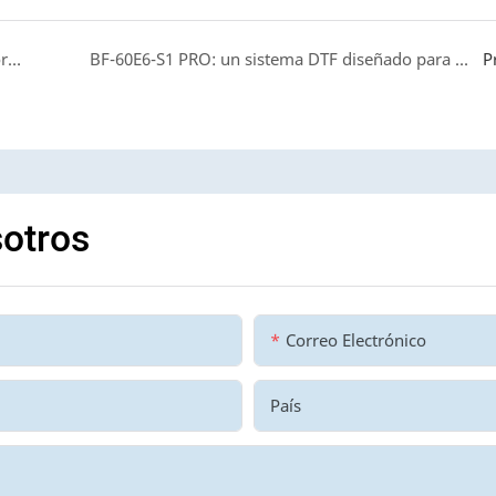
INKGIANT en FESPA Barcelona 2026: Tres impresoras, una solución completa de impresión digital.
BF-60E6-S1 PRO: un sistema DTF diseñado para una producción fiable y continua.
P
otros
Correo Electrónico
País