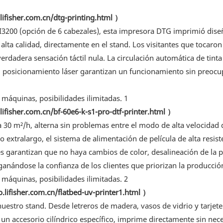
lifisher.com.cn/dtg-printing.html
）
I3200 (opción de 6 cabezales), esta impresora DTG imprimió dise
lta calidad, directamente en el stand. Los visitantes que tocaron
rdadera sensación táctil nula. La circulación automática de tinta
el posicionamiento láser garantizan un funcionamiento sin preocu
lifisher.com.cn/bf-60e6-k-s1-pro-dtf-printer.html
）
 30 m²/h, alterna sin problemas entre el modo de alta velocidad 
extralargo, el sistema de alimentación de película de alta resiste
res garantizan que no haya cambios de color, desalineación de la p
anándose la confianza de los clientes que priorizan la producció
o.lifisher.com.cn/flatbed-uv-printer1.html
）
uestro stand. Desde letreros de madera, vasos de vidrio y tarjet
 un accesorio cilíndrico específico, imprime directamente sin nec