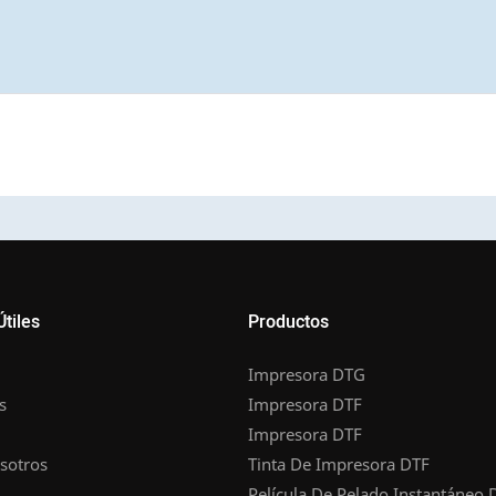
Útiles
Productos
Impresora DTG
s
Impresora DTF
Impresora DTF
sotros
Tinta De Impresora DTF
Película De Pelado Instantáneo 