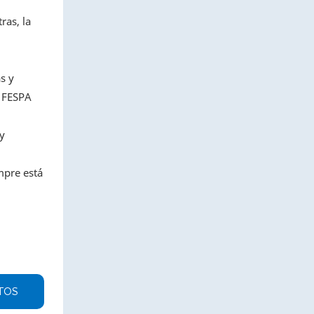
ras, la
s y
n FESPA
y
mpre está
TOS