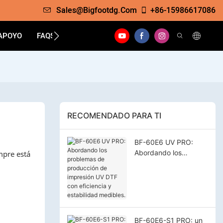
Sales@bigfootdg.com
+86-15986617086
APOYO
FAQS
CONTACTO
RECOMENDADO PARA TI
BF-60E6 UV PRO:
Abordando los
mpre está
problemas de
producción de
impresión UV DTF con
eficiencia y
estabilidad medibles.
BF-60E6-S1 PRO: un