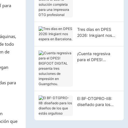
diseño al uso: la
l para
solución completa
para una impresora
DTG profesional
Tres días en DPES
2026: Inkgiant nos
máquinas,
espera en Barcelona.
 de todo
en de
¡Cuenta regresiva
para el DPES!
BIGFOOT DIGITAL
pegan
presenta tres
soluciones de
das para
impresión en
Guangzhou.
El BF-DTGPRO-II8:
diseñado para los
diseños de los que
en
estás orgulloso
ación que