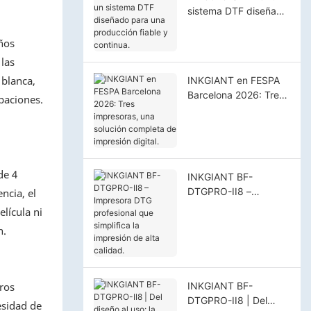
sistema DTF diseñado
para una producción
fiable y continua.
ños
 las
 blanca,
INKGIANT en FESPA
Barcelona 2026: Tres
paciones.
impresoras, una
solución completa de
impresión digital.
de 4
INKGIANT BF-
DTGPRO-II8 –
ncia, el
Impresora DTG
elícula ni
profesional que
n.
simplifica la impresión
de alta calidad.
eros
INKGIANT BF-
DTGPRO-II8 | Del
esidad de