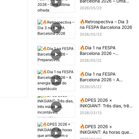
Barcelona 2026 – Uma
última olhada
2026
05
23
🔥Retrospectiva – Dia 3
na FESPA Barcelona 2026
2026
05
23
🔥Dia 1 na FESPA
Barcelona 2026 –
Preparativos
2026
05
22
🔥Dia 1 na FESPA
Barcelona 2026 – A
energia antes do
2026
05
22
espetáculo
🔥DPES 2026 ×
INKGIANT: Três dias, três
máquinas, incontáveis ​​
2026
03
13
momentos
🔥DPES 2026 ×
INKGIANT: As horas que
antecedem o espetáculo