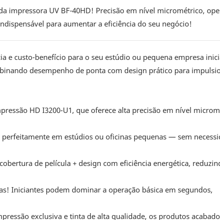
 da impressora UV BF-40HD! Precisão em nível micrométrico, op
ndispensável para aumentar a eficiência do seu negócio!
cia e custo-benefício para o seu estúdio ou pequena empresa inic
mbinando desempenho de ponta com design prático para impulsi
pressão HD I3200-U1, que oferece alta precisão em nível microm
a perfeitamente em estúdios ou oficinas pequenas — sem necess
cobertura de película + design com eficiência energética, reduzi
sas! Iniciantes podem dominar a operação básica em segundos,
mpressão exclusiva e tinta de alta qualidade, os produtos acaba