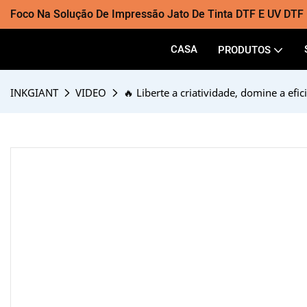
Foco Na Solução De Impressão Jato De Tinta DTF E UV DTF
CASA
PRODUTOS
INKGIANT
VIDEO
🔥 Liberte a criatividade, domine a ef