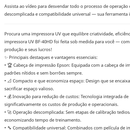
Assista ao vídeo para desvendar todo o processo de operação
descomplicada e compatibilidade universal — sua ferramenta i
Procura uma impressora UV que equilibre criatividade, eficiên
impressora UV BF-40HD foi feita sob medida para você — co
produção e seus lucros!
✨ Principais destaques e vantagens essenciais:
• 🏆 Cabeça de impressão Epson: Equipada com a cabeça de im
padrões nítidos e sem borrões sempre.
• 📐 Compacto e que economiza espaço: Design que se encaix
sacrificar espaço valioso.
• 💰 Inovação para redução de custos: Tecnologia integrada de 
significativamente os custos de produção e operacionais.
• 🚀 Operação descomplicada: Sem etapas de calibração tedio
economizando tempo de treinamento.
• 🔧 Compatibilidade universal: Combinados com película de i