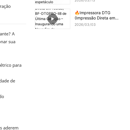
2026
03
13
eração
🔥Impressora DTG
(Impressão Direta em
Tecido) BF-DTGPRO-II8
2026
03
03
de Última Geração –
iante? A
Inaugurando uma Nova
Era de Impressão de Alta
onar sua
Precisão!
étrico para
idade de
ndo
dos aderem