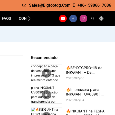
Sales@bigfootdg.com
+86-15986617086
FAQS
CONTATO
Recomendado
🔥BF-DTGPRO-II8 da
INKGIANT – Da
concepção à peça de
2026
07
06
vestuário, uma impressora
DTG que realmente
🔥Impressora plana
entende de impressão em
INKGIANT UV6090 |
algodão.
Solução para adesivos de
2026
07
04
transferência por
gotejamento 3D
🔥INKGIANT na FESPA