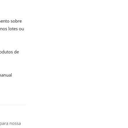
mento sobre
nos lotes ou
rodutos de
manual
 para nossa