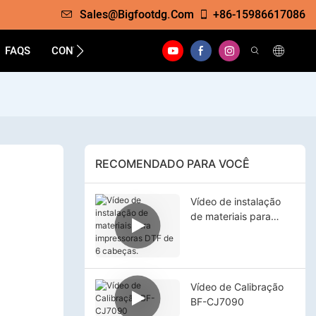
Sales@bigfootdg.com
+86-15986617086
FAQS
CONTATO
RECOMENDADO PARA VOCÊ
Vídeo de instalação
de materiais para
impressoras DTF de 6
cabeças.
Vídeo de Calibração
BF-CJ7090