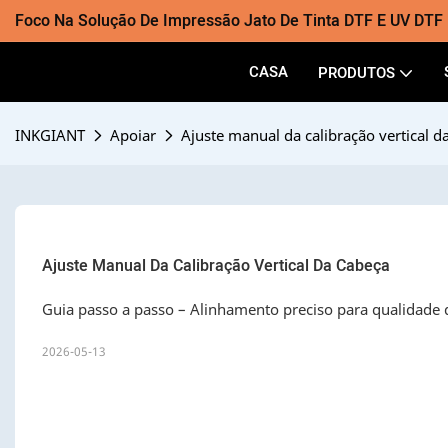
Foco Na Solução De Impressão Jato De Tinta DTF E UV DTF
CASA
PRODUTOS
INKGIANT
Apoiar
Ajuste manual da calibração vertical d
Ajuste Manual Da Calibração Vertical Da Cabeça
Guia passo a passo – Alinhamento preciso para qualidade 
2026-05-13