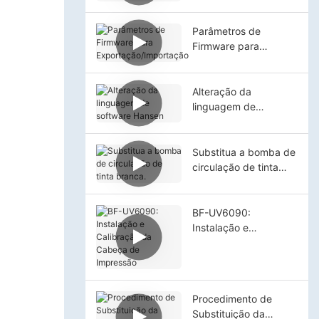
Parâmetros de
Firmware para
Exportação/Importaçã
o
Alteração da
linguagem de
software Hansen
Substitua a bomba de
circulação de tinta
branca.
BF-UV6090:
Instalação e
Calibração da Cabeça
de Impressão
Procedimento de
Substituição da