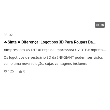
01:38
08-02
🔥Sinta A Diferença: Logotipos 3D Para Roupas Da
INKGIANT
#Impressora UV DTF
#Preço da impressora UV DTF
#Impressora de adesivos UV DTF
Os logotipos de vestuário 3D da INKGIANT podem ser vistos
como uma nova solução, cujas vantagens incluem:
125
0