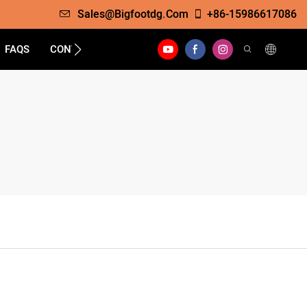
Sales@bigfootdg.com
+86-15986617086
FAQS
CONTATO