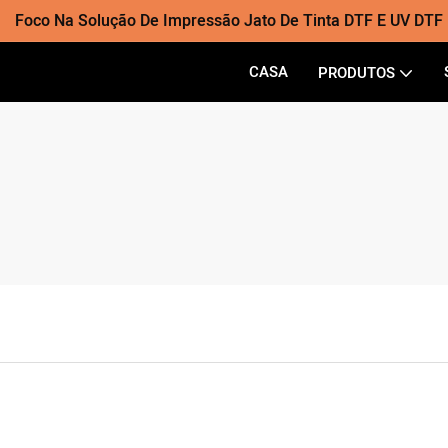
Foco Na Solução De Impressão Jato De Tinta DTF E UV DTF
CASA
PRODUTOS