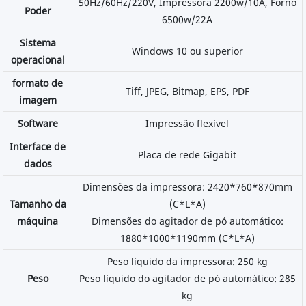
50Hz/60Hz/220V, Impressora 2200w/10A, Forno
Poder
6500w/22A
Sistema
Windows 10 ou superior
operacional
formato de
Tiff, JPEG, Bitmap, EPS, PDF
imagem
Software
Impressão flexível
Interface de
Placa de rede Gigabit
dados
Dimensões da impressora: 2420*760*870mm
Tamanho da
(C*L*A)
máquina
Dimensões do agitador de pó automático:
1880*1000*1190mm (C*L*A)
Peso líquido da impressora: 250 kg
Peso
Peso líquido do agitador de pó automático: 285
kg