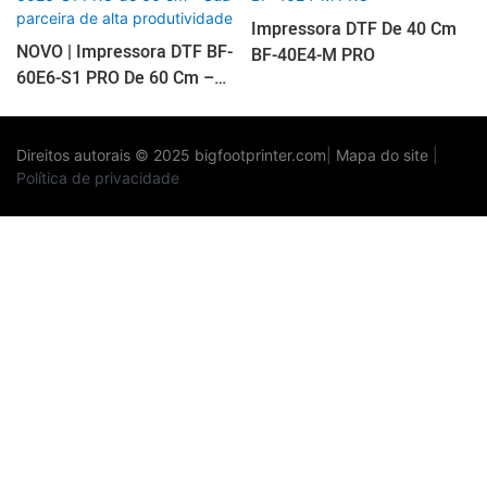
Impressora DTF De 40 Cm
NOVO | Impressora DTF BF-
BF-40E4-M PRO
60E6-S1 PRO De 60 Cm –
Sua Parceira De Alta
Produtividade
Direitos autorais © 2025
bigfootprinter.com
|
Mapa do site
|
Política de privacidade